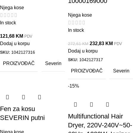
10000169000
Njega kose
Njega kose
In stock
In stock
121,68
KM
PDV
Dodaj u korpu
232,83
KM
272,61
KM
PDV
Dodaj u korpu
SKU:
1042127316
SKU:
1042127317
PROIZVOĐAČ
Severin
PROIZVOĐAČ
Severin
-15%
Fen za kosu
Multifunctional Hair
SEVERIN putni
Dryer, 220V-240V~50-
Njega kose