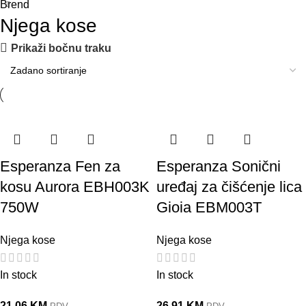
Brend
Njega kose
Prikaži bočnu traku
Esperanza Fen za
Esperanza Sonični
kosu Aurora EBH003K
uređaj za čišćenje lica
750W
Gioia EBM003T
Njega kose
Njega kose
In stock
In stock
21,06
KM
26,91
KM