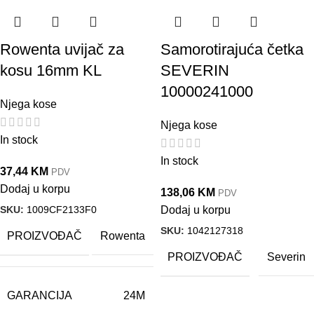
Rowenta uvijač za
Samorotirajuća četka
kosu 16mm KL
SEVERIN
10000241000
Njega kose
Njega kose
In stock
In stock
37,44
KM
PDV
Dodaj u korpu
138,06
KM
PDV
SKU:
1009CF2133F0
Dodaj u korpu
SKU:
1042127318
PROIZVOĐAČ
Rowenta
PROIZVOĐAČ
Severin
GARANCIJA
24M