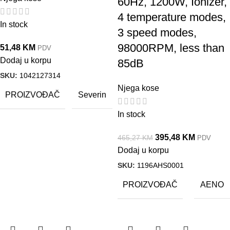
60Hz, 1200W, Ionizer,
4 temperature modes,
In stock
3 speed modes,
98000RPM, less than
51,48
KM
PDV
Dodaj u korpu
85dB
SKU:
1042127314
Njega kose
PROIZVOĐAČ
Severin
In stock
395,48
KM
465,27
KM
PDV
Dodaj u korpu
SKU:
1196AHS0001
PROIZVOĐAČ
AENO