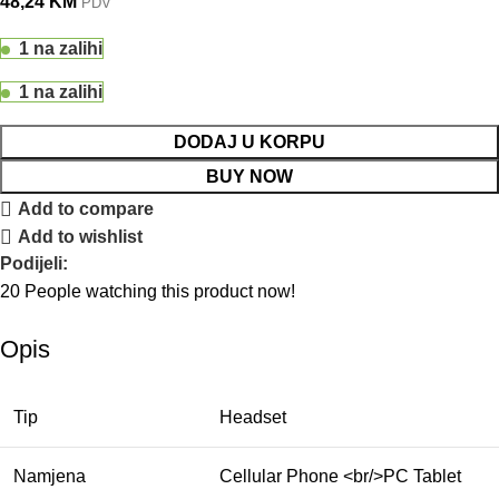
48,24
KM
PDV
1 na zalihi
1 na zalihi
DODAJ U KORPU
BUY NOW
Add to compare
Add to wishlist
Podijeli:
20
People watching this product now!
Opis
Tip
Headset
Namjena
Cellular Phone <br/>PC Tablet