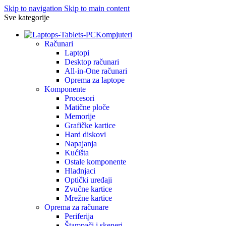
Skip to navigation
Skip to main content
Sve kategorije
Kompjuteri
Računari
Laptopi
Desktop računari
All-in-One računari
Oprema za laptope
Komponente
Procesori
Matične ploče
Memorije
Grafičke kartice
Hard diskovi
Napajanja
Kućišta
Ostale komponente
Hladnjaci
Optički uređaji
Zvučne kartice
Mrežne kartice
Oprema za računare
Periferija
Štampači i skeneri