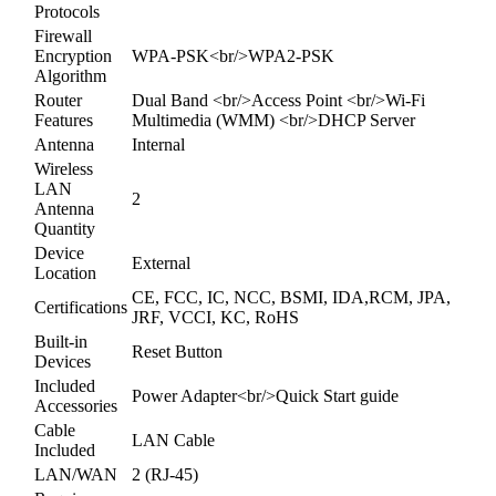
Protocols
Firewall
Encryption
WPA-PSK<br/>WPA2-PSK
Algorithm
Router
Dual Band <br/>Access Point <br/>Wi-Fi
Features
Multimedia (WMM) <br/>DHCP Server
Antenna
Internal
Wireless
LAN
2
Antenna
Quantity
Device
External
Location
CE, FCC, IC, NCC, BSMI, IDA,RCM, JPA,
Certifications
JRF, VCCI, KC, RoHS
Built-in
Reset Button
Devices
Included
Power Adapter<br/>Quick Start guide
Accessories
Cable
LAN Cable
Included
LAN/WAN
2 (RJ-45)