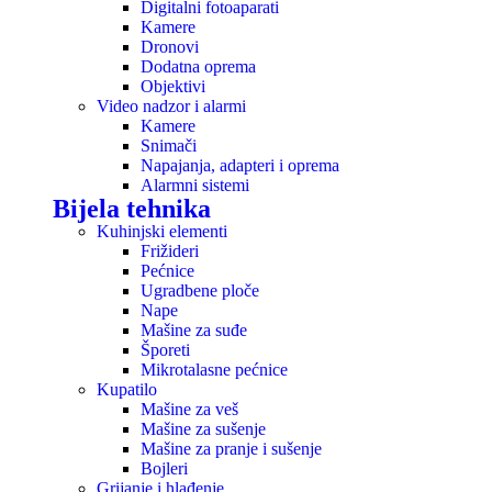
Digitalni fotoaparati
Kamere
Dronovi
Dodatna oprema
Objektivi
Video nadzor i alarmi
Kamere
Snimači
Napajanja, adapteri i oprema
Alarmni sistemi
Bijela tehnika
Kuhinjski elementi
Frižideri
Pećnice
Ugradbene ploče
Nape
Mašine za suđe
Šporeti
Mikrotalasne pećnice
Kupatilo
Mašine za veš
Mašine za sušenje
Mašine za pranje i sušenje
Bojleri
Grijanje i hlađenje