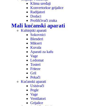
Klima uređaji
Konvertorkse grijalice
Radijatori
Dodaci
Prošišćivači zraka
Mali kućanski aparati
Kuhinjski aparati
Sokovnici
Blenderi
Mikseri
Kuvala
Aparati za kafu
Vage
Ledomat
Tosteri
Friteze
Gril
Pekači
Kućanski aparati
Usisivači
Pegle
Vage
Ventilatori
Grijalice