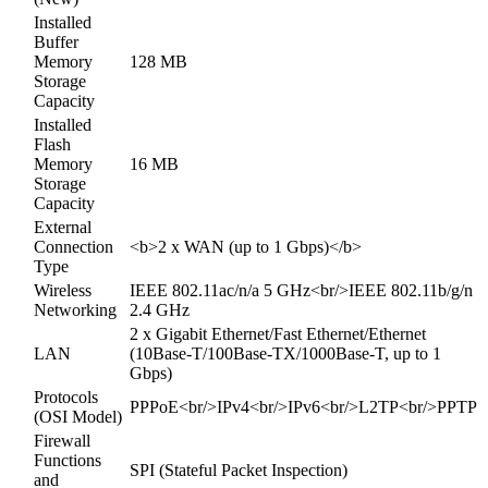
Installed
Buffer
Memory
128 MB
Storage
Capacity
Installed
Flash
Memory
16 MB
Storage
Capacity
External
Connection
<b>2 x WAN (up to 1 Gbps)</b>
Type
Wireless
IEEE 802.11ac/n/a 5 GHz<br/>IEEE 802.11b/g/n
Networking
2.4 GHz
2 x Gigabit Ethernet/Fast Ethernet/Ethernet
LAN
(10Base-T/100Base-TX/1000Base-T, up to 1
Gbps)
Protocols
PPPoE<br/>IPv4<br/>IPv6<br/>L2TP<br/>PPTP
(OSI Model)
Firewall
Functions
SPI (Stateful Packet Inspection)
and