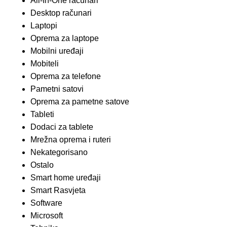
All-In-One računari
Desktop računari
Laptopi
Oprema za laptope
Mobilni uređaji
Mobiteli
Oprema za telefone
Pametni satovi
Oprema za pametne satove
Tableti
Dodaci za tablete
Mrežna oprema i ruteri
Nekategorisano
Ostalo
Smart home uređaji
Smart Rasvjeta
Software
Microsoft