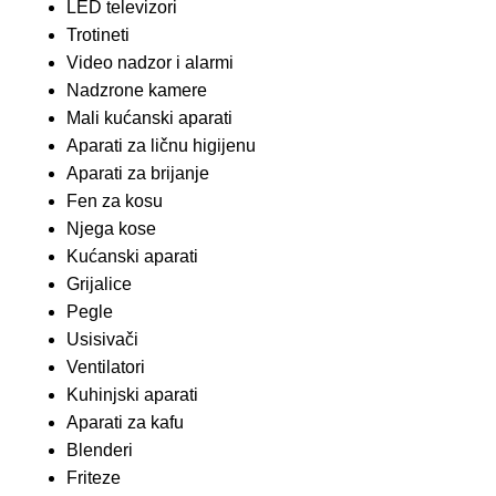
LED televizori
Trotineti
Video nadzor i alarmi
Nadzrone kamere
Mali kućanski aparati
Aparati za ličnu higijenu
Aparati za brijanje
Fen za kosu
Njega kose
Kućanski aparati
Grijalice
Pegle
Usisivači
Ventilatori
Kuhinjski aparati
Aparati za kafu
Blenderi
Friteze