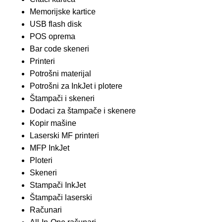
Memorijske kartice
USB flash disk
POS oprema
Bar code skeneri
Printeri
Potrošni materijal
Potrošni za InkJet i plotere
Štampači i skeneri
Dodaci za štampače i skenere
Kopir mašine
Laserski MF printeri
MFP InkJet
Ploteri
Skeneri
Stampači InkJet
Štampači laserski
Računari