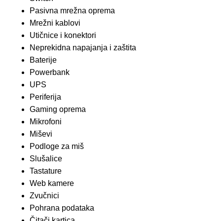
Pasivna mrežna oprema
Mrežni kablovi
Utičnice i konektori
Neprekidna napajanja i zaštita
Baterije
Powerbank
UPS
Periferija
Gaming oprema
Mikrofoni
Miševi
Podloge za miš
Slušalice
Tastature
Web kamere
Zvučnici
Pohrana podataka
Čitači kartica