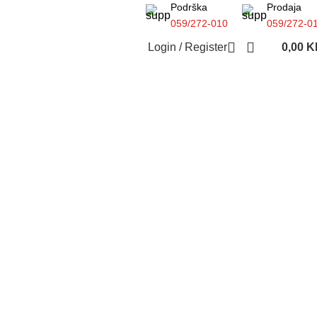
Podrška
Prodaja
059/272-010
059/272-0
Login / Register
0,00
K