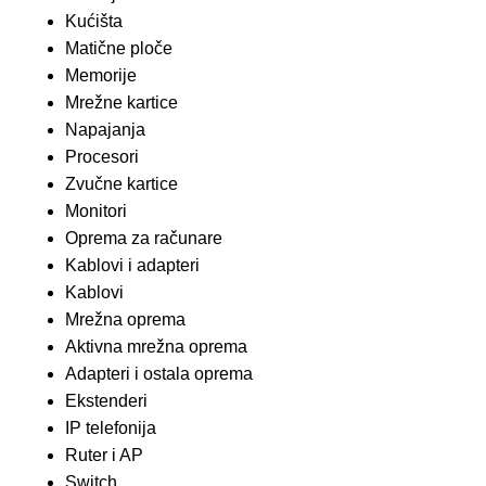
Kućišta
Matične ploče
Memorije
Mrežne kartice
Napajanja
Procesori
Zvučne kartice
Monitori
Oprema za računare
Kablovi i adapteri
Kablovi
Mrežna oprema
Aktivna mrežna oprema
Adapteri i ostala oprema
Ekstenderi
IP telefonija
Ruter i AP
Switch