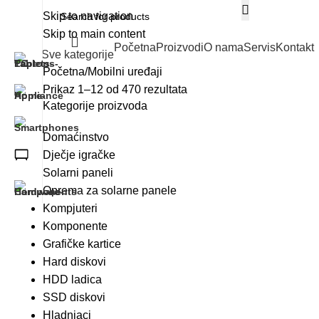
Skip to navigation
Skip to main content
Početna
Proizvodi
O nama
Servis
Kontakt
Sve kategorije
Početna
Mobilni uređaji
Prikaz 1–12 od 470 rezultata
Kategorije proizvoda
Domaćinstvo
Dječje igračke
Solarni paneli
Oprema za solarne panele
Kompjuteri
Komponente
Grafičke kartice
Hard diskovi
HDD ladica
SSD diskovi
Hladnjaci