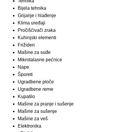
Tehnika
Bijela tehnika
Grijanje i hlađenje
Klima uređaji
Pročišćivači zraka
Kuhinjski elementi
Frižideri
Mašine za suđe
Mikrotalasne pećnice
Nape
Šporeti
Ugradbene ploče
Ugradbene rerne
Kupatilo
Mašine za pranje i sušenje
Mašine za sušenje
Mašine za veš
Elektronika