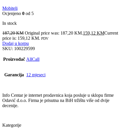
Mobiteli
Ocjenjeno
0
od 5
In stock
187,20
KM
Original price was: 187,20 KM.
159,12
KM
Current
price is: 159,12 KM.
PDV
Dodaj u korpu
SKU:
100229599
Proizvođač
AllCall
Garancija
12 mjeseci
Info Centar je internet prodavnica koja posluje u sklopu firme
Odavić d.o.o. Firma je prisutna na BiH tržištu više od dvije
decenije.
Kategorije