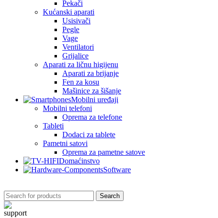
Pekači
Kućanski aparati
Usisivači
Pegle
Vage
Ventilatori
Grijalice
Aparati za ličnu higijenu
Aparati za brijanje
Fen za kosu
Mašinice za šišanje
Mobilni uređaji
Mobilni telefoni
Oprema za telefone
Tableti
Dodaci za tablete
Pametni satovi
Oprema za pametne satove
Domaćinstvo
Software
Search