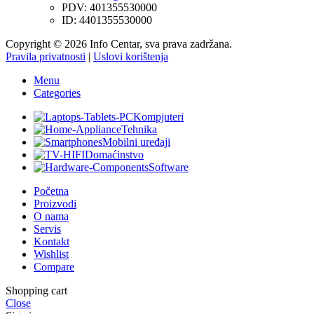
PDV: 401355530000
ID: 4401355530000
Copyright © 2026 Info Centar, sva prava zadržana.
Pravila privatnosti
|
Uslovi korištenja
Menu
Categories
Kompjuteri
Tehnika
Mobilni uređaji
Domaćinstvo
Software
Početna
Proizvodi
O nama
Servis
Kontakt
Wishlist
Compare
Shopping cart
Close