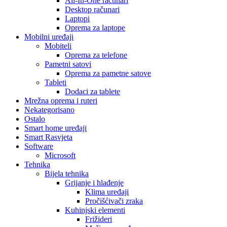
All-In-One računari
Desktop računari
Laptopi
Oprema za laptope
Mobilni uređaji
Mobiteli
Oprema za telefone
Pametni satovi
Oprema za pametne satove
Tableti
Dodaci za tablete
Mrežna oprema i ruteri
Nekategorisano
Ostalo
Smart home uređaji
Smart Rasvjeta
Software
Microsoft
Tehnika
Bijela tehnika
Grijanje i hlađenje
Klima uređaji
Pročišćivači zraka
Kuhinjski elementi
Frižideri