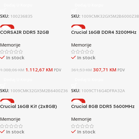
Dodaj U Korpu
Dodaj U Korpu
SKU:
100236835
SKU:
1009CMK32GX5M2B6000Z38
-15%
-15%
CORSAIR DDR5 32GB
Crucial 16GB DDR4 3200MHz
6400MT/sVENGEANCE, CL36,
Memorije
Memorije
EXPO, XMP2x16GB
In stock
In stock
1.112,67
KM
307,71
KM
1.308,06
KM
361,53
KM
PDV
PDV
Dodaj U Korpu
Dodaj U Korpu
SKU:
1009CMK32GX5M2B6400Z36
SKU:
1009CT16G4DFRA32A
-15%
-15%
Crucial 16GB Kit (2x8GB)
Crucial 8GB DDR5 5600MHz
DDR4-3200 SODIMM CL22
Memorije
Memorije
(8Gbit/16Gbit)
In stock
In stock