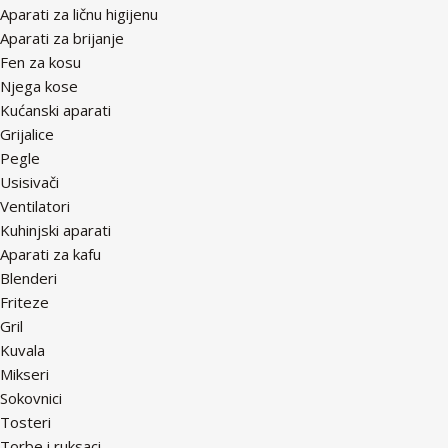
Aparati za ličnu higijenu
Aparati za brijanje
Fen za kosu
Njega kose
Kućanski aparati
Grijalice
Pegle
Usisivači
Ventilatori
Kuhinjski aparati
Aparati za kafu
Blenderi
Friteze
Gril
Kuvala
Mikseri
Sokovnici
Tosteri
Torbe i ruksaci