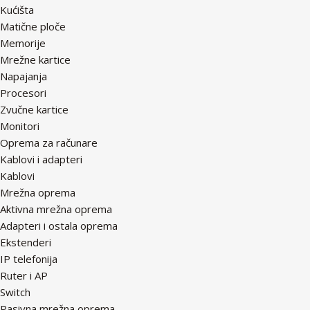
Kućišta
Matične ploče
Memorije
Mrežne kartice
Napajanja
Procesori
Zvučne kartice
Monitori
Oprema za računare
Kablovi i adapteri
Kablovi
Mrežna oprema
Aktivna mrežna oprema
Adapteri i ostala oprema
Ekstenderi
IP telefonija
Ruter i AP
Switch
Pasivna mrežna oprema