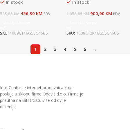
In stock
In stock
456,30
KM
900,90
KM
535,86
KM
1.058,85
KM
PDV
PDV
Dodaj U Korpu
Dodaj U Korpu
SKU:
1009CT16G56C46U5
SKU:
1009CT2K16G56C46U5
1
2
3
4
5
6
→
Info Centar je internet prodavnica koja
posluje u sklopu firme Odavić d.o.o. Firma je
prisutna na BiH tržištu više od dvije
decenije.