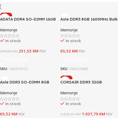
-15%
ADATA DDR4 SO-DIMM 16GB
Axle DDR3 8GB 1600MHz Bulk
3200Mhz
Memorije
Memorije
In stock
In stock
251,55
KM
65,52
KM
294,84
KM
PDV
PDV
Dodaj U Korpu
Dodaj U Korpu
SKU:
100231012
SKU:
100231680
-15%
Axle DDR3 SO-DIMM 8GB
CORSAIR DDR5 32GB
1600MHz Bulk
(2x16GB)6000MT/s,
Memorije
Memorije
VENGEANCE, CL38EXPO, XMP
In stock
In stock
65,52
KM
1.037,79
KM
1.220,31
KM
PDV
PDV