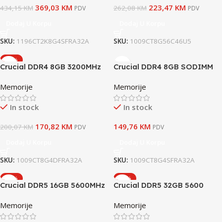
369,03
KM
223,47
KM
434,15
KM
262,08
KM
PDV
PDV
Dodaj U Korpu
Dodaj U Korpu
SKU:
1196CT2K8G4SFRA32A
SKU:
1009CT8G56C46U5
-15%
Crucial DDR4 8GB 3200MHz
Crucial DDR4 8GB SODIMM
3200
Memorije
Memorije
In stock
In stock
170,82
KM
149,76
KM
200,07
KM
PDV
PDV
Dodaj U Korpu
Dodaj U Korpu
SKU:
1009CT8G4DFRA32A
SKU:
1009CT8G4SFRA32A
-15%
-15%
Crucial DDR5 16GB 5600MHz
Crucial DDR5 32GB 5600
(2×16)
Memorije
Memorije