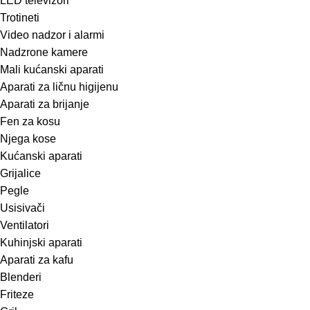
LED televizori
Trotineti
Video nadzor i alarmi
Nadzrone kamere
Mali kućanski aparati
Aparati za ličnu higijenu
Aparati za brijanje
Fen za kosu
Njega kose
Kućanski aparati
Grijalice
Pegle
Usisivači
Ventilatori
Kuhinjski aparati
Aparati za kafu
Blenderi
Friteze