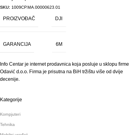
SKU:
1009CP.MA.00000623.01
PROIZVOĐAČ
DJI
GARANCIJA
6M
Info Centar je internet prodavnica koja posluje u sklopu firme
Odavić d.o.o. Firma je prisutna na BiH tržištu više od dvije
decenije.
Kategorije
Kompjuteri
Tehnika
Mobilni uređaji