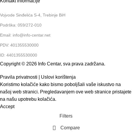
Kontakt informacije
Vojvode Sinđelića S-4, Trebinje BiH
Podrška: 059/272-010
Email: info@info-centar.net
PDV: 401355530000
ID: 4401355530000
Copyright © 2026 Info Centar, sva prava zadržana.
Pravila privatnosti
|
Uslovi korištenja
Koristimo kolačiće kako bismo poboljšali vaše iskustvo na
našoj web stranici. Pregledavanjem ove web stranice pristajete
na našu upotrebu kolačića.
Accept
Filters
Compare