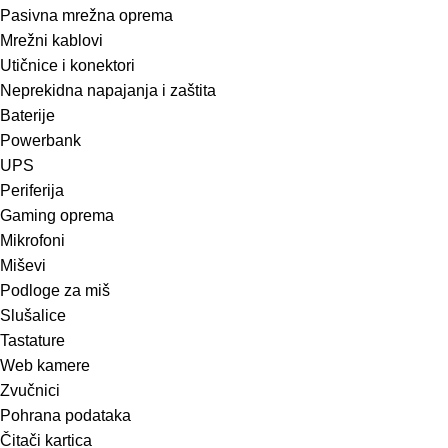
Pasivna mrežna oprema
Mrežni kablovi
Utičnice i konektori
Neprekidna napajanja i zaštita
Baterije
Powerbank
UPS
Periferija
Gaming oprema
Mikrofoni
Miševi
Podloge za miš
Slušalice
Tastature
Web kamere
Zvučnici
Pohrana podataka
Čitači kartica