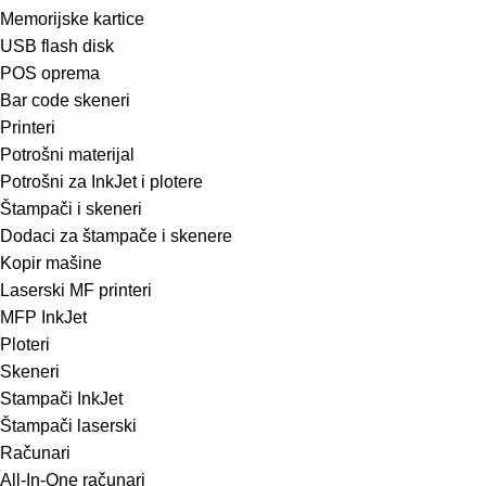
Memorijske kartice
USB flash disk
POS oprema
Bar code skeneri
Printeri
Potrošni materijal
Potrošni za InkJet i plotere
Štampači i skeneri
Dodaci za štampače i skenere
Kopir mašine
Laserski MF printeri
MFP InkJet
Ploteri
Skeneri
Stampači InkJet
Štampači laserski
Računari
All-In-One računari