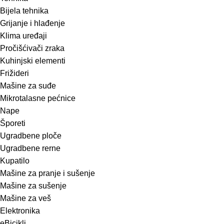
Bijela tehnika
Grijanje i hlađenje
Klima uređaji
Pročišćivači zraka
Kuhinjski elementi
Frižideri
Mašine za suđe
Mikrotalasne pećnice
Nape
Šporeti
Ugradbene ploče
Ugradbene rerne
Kupatilo
Mašine za pranje i sušenje
Mašine za sušenje
Mašine za veš
Elektronika
eBicikli