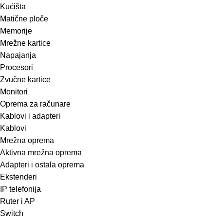
Kućišta
Matične ploče
Memorije
Mrežne kartice
Napajanja
Procesori
Zvučne kartice
Monitori
Oprema za računare
Kablovi i adapteri
Kablovi
Mrežna oprema
Aktivna mrežna oprema
Adapteri i ostala oprema
Ekstenderi
IP telefonija
Ruter i AP
Switch