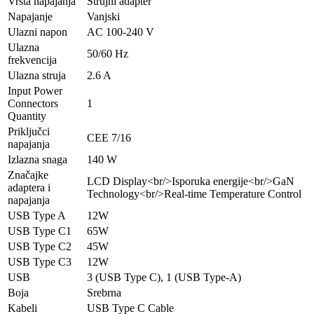
Vrsta napajanja
Strujni adapter
Napajanje
Vanjski
Ulazni napon
AC 100-240 V
Ulazna
50/60 Hz
frekvencija
Ulazna struja
2.6 A
Input Power
Connectors
1
Quantity
Priključci
CEE 7/16
napajanja
Izlazna snaga
140 W
Značajke
LCD Display<br/>Isporuka energije<br/>GaN
adaptera i
Technology<br/>Real-time Temperature Control
napajanja
USB Type A
12W
USB Type C1
65W
USB Type C2
45W
USB Type C3
12W
USB
3 (USB Type C), 1 (USB Type-A)
Boja
Srebrna
Kabeli
USB Type C Cable