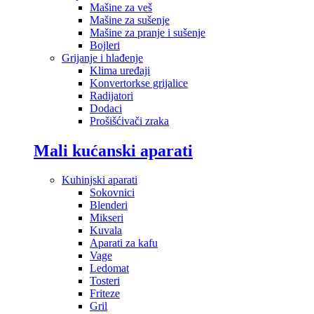
Mašine za veš
Mašine za sušenje
Mašine za pranje i sušenje
Bojleri
Grijanje i hlađenje
Klima uređaji
Konvertorkse grijalice
Radijatori
Dodaci
Prošišćivači zraka
Mali kućanski aparati
Kuhinjski aparati
Sokovnici
Blenderi
Mikseri
Kuvala
Aparati za kafu
Vage
Ledomat
Tosteri
Friteze
Gril