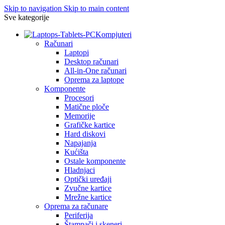
Skip to navigation
Skip to main content
Sve kategorije
Kompjuteri
Računari
Laptopi
Desktop računari
All-in-One računari
Oprema za laptope
Komponente
Procesori
Matične ploče
Memorije
Grafičke kartice
Hard diskovi
Napajanja
Kućišta
Ostale komponente
Hladnjaci
Optički uređaji
Zvučne kartice
Mrežne kartice
Oprema za računare
Periferija
Štampači i skeneri