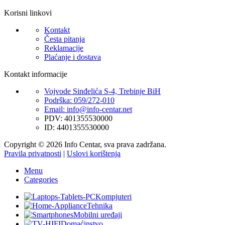
Korisni linkovi
Kontakt
Česta pitanja
Reklamacije
Plaćanje i dostava
Kontakt informacije
Vojvode Sinđelića S-4, Trebinje BiH
Podrška: 059/272-010
Email: info@info-centar.net
PDV: 401355530000
ID: 4401355530000
Copyright © 2026 Info Centar, sva prava zadržana.
Pravila privatnosti
|
Uslovi korištenja
Menu
Categories
Kompjuteri
Tehnika
Mobilni uređaji
Domaćinstvo