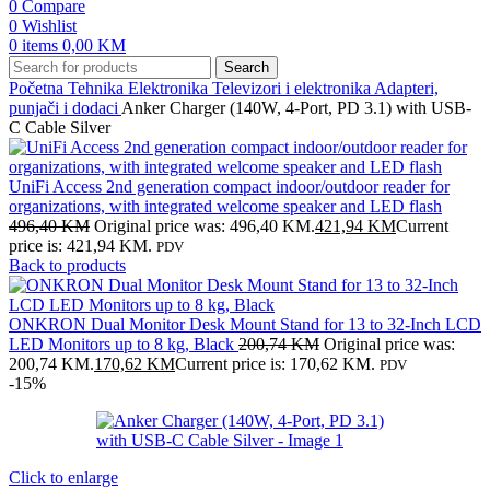
0
Compare
0
Wishlist
0
items
0,00
KM
Search
Početna
Tehnika
Elektronika
Televizori i elektronika
Adapteri,
punjači i dodaci
Anker Charger (140W, 4-Port, PD 3.1) with USB-
C Cable Silver
UniFi Access 2nd generation compact indoor/outdoor reader for
organizations, with integrated welcome speaker and LED flash
496,40
KM
Original price was: 496,40 KM.
421,94
KM
Current
price is: 421,94 KM.
PDV
Back to products
ONKRON Dual Monitor Desk Mount Stand for 13 to 32-Inch LCD
LED Monitors up to 8 kg, Black
200,74
KM
Original price was:
200,74 KM.
170,62
KM
Current price is: 170,62 KM.
PDV
-15%
Click to enlarge