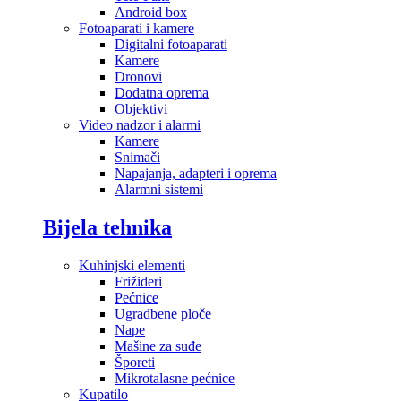
Android box
Fotoaparati i kamere
Digitalni fotoaparati
Kamere
Dronovi
Dodatna oprema
Objektivi
Video nadzor i alarmi
Kamere
Snimači
Napajanja, adapteri i oprema
Alarmni sistemi
Bijela tehnika
Kuhinjski elementi
Frižideri
Pećnice
Ugradbene ploče
Nape
Mašine za suđe
Šporeti
Mikrotalasne pećnice
Kupatilo