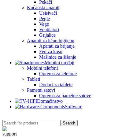
Pekači
Kućanski aparati
Usisivači
Pegle
Vage
Ventilatori
Grijalice
Aparati za ličnu higijenu
Aparati za brijanje
Fen za kosu
Mašinice za šišanje
Mobilni uređaji
Mobilni telefoni
Oprema za telefone
Tableti
Dodaci za tablete
Pametni satovi
Oprema za pametne satove
Domaćinstvo
Software
Search