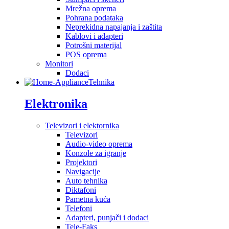
Mrežna oprema
Pohrana podataka
Neprekidna napajanja i zaštita
Kablovi i adapteri
Potrošni materijal
POS oprema
Monitori
Dodaci
Tehnika
Elektronika
Televizori i elektornika
Televizori
Audio-video oprema
Konzole za igranje
Projektori
Navigacije
Auto tehnika
Diktafoni
Pametna kuća
Telefoni
Adapteri, punjači i dodaci
Tele-Faks