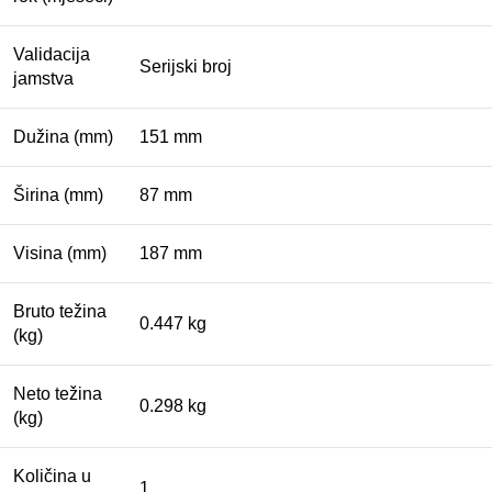
Validacija
Serijski broj
jamstva
Dužina (mm)
151 mm
Širina (mm)
87 mm
Visina (mm)
187 mm
Bruto težina
0.447 kg
(kg)
Neto težina
0.298 kg
(kg)
Količina u
1