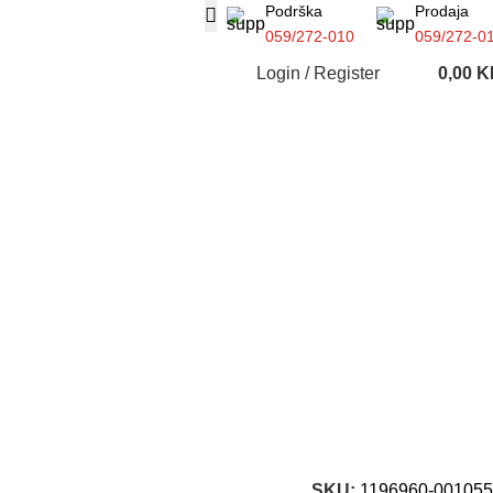
Podrška
Prodaja
059/272-010
059/272-0
Login / Register
0,00
K
SKU:
1196960-001055