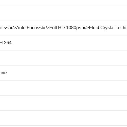
tics<br/>Auto Focus<br/>Full HD 1080p<br/>Fluid Crystal Techn
H.264
one