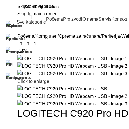
Skip to navigation
Skip to main content
Početna
Proizvodi
O nama
Servis
Kontakt
Sve kategorije
Početna
Kompjuteri
Oprema za računare
Periferija
Web
-15%
Click to enlarge
LOGITECH C920 Pro HD