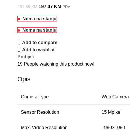
197,07
KM
231,86
KM
PDV
Nema na stanju
Nema na stanju
Add to compare
Add to wishlist
Podijeli:
19
People watching this product now!
Opis
Camera Type
Web Camera
Sensor Resolution
15 Mpixel
Max. Video Resolution
1980×1080