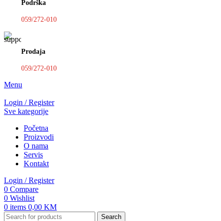
Podrška
059/272-010
Prodaja
059/272-010
Menu
Login / Register
Sve kategorije
Početna
Proizvodi
O nama
Servis
Kontakt
Login / Register
0
Compare
0
Wishlist
0
items
0,00
KM
Search