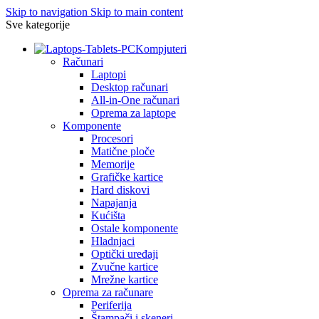
Skip to navigation
Skip to main content
Sve kategorije
Kompjuteri
Računari
Laptopi
Desktop računari
All-in-One računari
Oprema za laptope
Komponente
Procesori
Matične ploče
Memorije
Grafičke kartice
Hard diskovi
Napajanja
Kućišta
Ostale komponente
Hladnjaci
Optički uređaji
Zvučne kartice
Mrežne kartice
Oprema za računare
Periferija
Štampači i skeneri