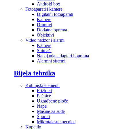
Android box
Fotoaparati i kamere
Digitalni fotoaparati
Kamere
Dronovi
Dodatna oprema
Objektivi
Video nadzor i alarmi
Kamere
Snimači
Napajanja, adapteri i oprema
Alarmni sistemi
Bijela tehnika
Kuhinjski elementi
Frižideri
Pećnice
Ugradbene ploče
Nape
Mašine za suđe
Šporeti
Mikrotalasne pećnice
Kupatilo