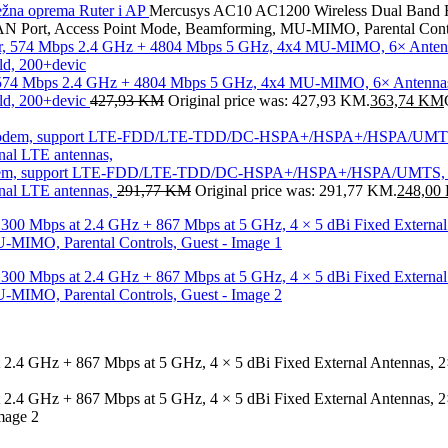
ežna oprema
Ruter i AP
Mercusys AC10 AC1200 Wireless Dual Band Ro
N Port, Access Point Mode, Beamforming, MU-MIMO, Parental Contr
, 574 Mbps 2.4 GHz + 4804 Mbps 5 GHz, 4x4 MU-MIMO, 6× Antenna
d, 200+devic
427,93
KM
Original price was: 427,93 KM.
363,74
KM
 modem, support LTE-FDD/LTE-TDD/DC-HSPA+/HSPA+/HSPA/UMTS,
rnal LTE antennas,
291,77
KM
Original price was: 291,77 KM.
248,00