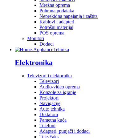
Mrežna oprema
Pohrana podataka
Neprekidna napajanja i zaštita
Kablovi i adapteri
Potrošni materijal
POS oprema
Monitori
Dodaci
Tehnika
Elektronika
Televizori i elektornika
Televizori
Audio-video oprema
Konzole za igranje
Projektori
Navigacije
Auto tehnika
Diktafoni
Pametna kuća
Telefoni
Adapteri, punjači i dodaci
Tele-Faks