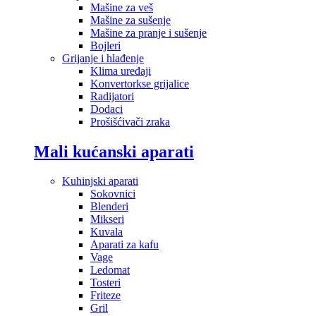
Mašine za veš
Mašine za sušenje
Mašine za pranje i sušenje
Bojleri
Grijanje i hlađenje
Klima uređaji
Konvertorkse grijalice
Radijatori
Dodaci
Prošišćivači zraka
Mali kućanski aparati
Kuhinjski aparati
Sokovnici
Blenderi
Mikseri
Kuvala
Aparati za kafu
Vage
Ledomat
Tosteri
Friteze
Gril