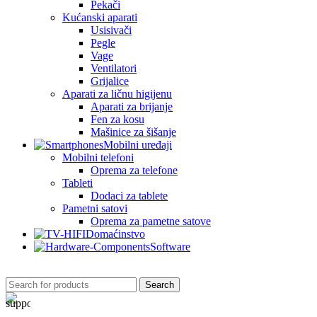
Pekači
Kućanski aparati
Usisivači
Pegle
Vage
Ventilatori
Grijalice
Aparati za ličnu higijenu
Aparati za brijanje
Fen za kosu
Mašinice za šišanje
Mobilni uređaji
Mobilni telefoni
Oprema za telefone
Tableti
Dodaci za tablete
Pametni satovi
Oprema za pametne satove
Domaćinstvo
Software
Search