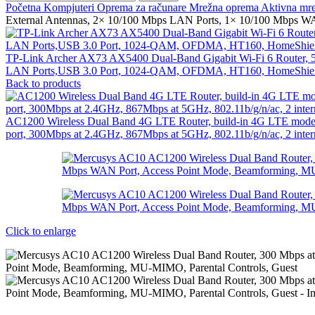
Početna
Kompjuteri
Oprema za računare
Mrežna oprema
Aktivna mr
External Antennas, 2× 10/100 Mbps LAN Ports, 1× 10/100 Mbps WA
TP-Link Archer AX73 AX5400 Dual-Band Gigabit Wi-Fi 6 Router
LAN Ports,USB 3.0 Port, 1024-QAM, OFDMA, HT160, HomeShiel
Back to products
AC1200 Wireless Dual Band 4G LTE Router, build-in 4G LTE
port, 300Mbps at 2.4GHz, 867Mbps at 5GHz, 802.11b/g/n/ac, 2 inte
Click to enlarge