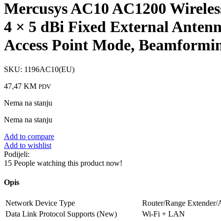
Mercusys AC10 AC1200 Wireless
4 × 5 dBi Fixed External Ante
Access Point Mode, Beamformi
SKU:
1196AC10(EU)
47,47
KM
PDV
Nema na stanju
Nema na stanju
Add to compare
Add to wishlist
Podijeli:
15
People watching this product now!
Opis
Network Device Type
Router/Range Extender/A
Data Link Protocol Supports (New)
Wi-Fi + LAN