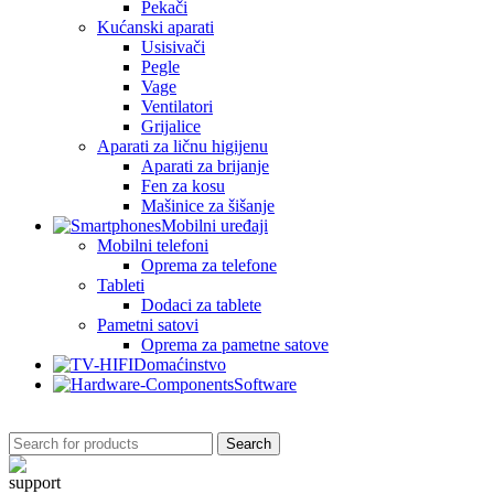
Pekači
Kućanski aparati
Usisivači
Pegle
Vage
Ventilatori
Grijalice
Aparati za ličnu higijenu
Aparati za brijanje
Fen za kosu
Mašinice za šišanje
Mobilni uređaji
Mobilni telefoni
Oprema za telefone
Tableti
Dodaci za tablete
Pametni satovi
Oprema za pametne satove
Domaćinstvo
Software
Search