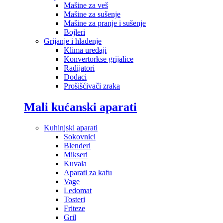
Mašine za veš
Mašine za sušenje
Mašine za pranje i sušenje
Bojleri
Grijanje i hlađenje
Klima uređaji
Konvertorkse grijalice
Radijatori
Dodaci
Prošišćivači zraka
Mali kućanski aparati
Kuhinjski aparati
Sokovnici
Blenderi
Mikseri
Kuvala
Aparati za kafu
Vage
Ledomat
Tosteri
Friteze
Gril