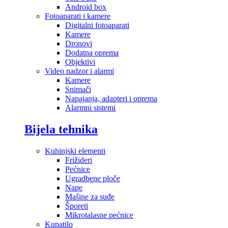
Android box
Fotoaparati i kamere
Digitalni fotoaparati
Kamere
Dronovi
Dodatna oprema
Objektivi
Video nadzor i alarmi
Kamere
Snimači
Napajanja, adapteri i oprema
Alarmni sistemi
Bijela tehnika
Kuhinjski elementi
Frižideri
Pećnice
Ugradbene ploče
Nape
Mašine za suđe
Šporeti
Mikrotalasne pećnice
Kupatilo