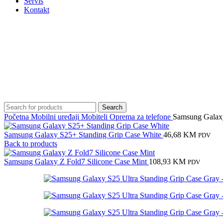
Servis
Kontakt
Search
Početna
Mobilni uređaji
Mobiteli
Oprema za telefone
Samsung Galaxy
Samsung Galaxy S25+ Standing Grip Case White
46,68
KM
PDV
Back to products
Samsung Galaxy Z Fold7 Silicone Case Mint
108,93
KM
PDV