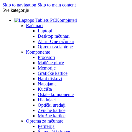
Skip to navigation
Skip to main content
Sve kategorije
Kompjuteri
Računari
Laptopi
Desktop računari
All-in-One računari
Oprema za laptope
Komponente
Procesori
Matične ploče
Memorije
Grafičke kartice
Hard diskovi
Napajanja
Kućišta
Ostale komponente
Hladnjaci
Optički uređaji
Zvučne kartice
Mrežne kartice
Oprema za računare
Periferija
Štampači i skeneri