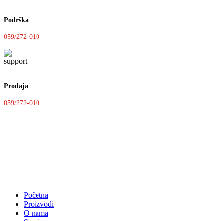
Podrška
059/272-010
Prodaja
059/272-010
Početna
Proizvodi
O nama