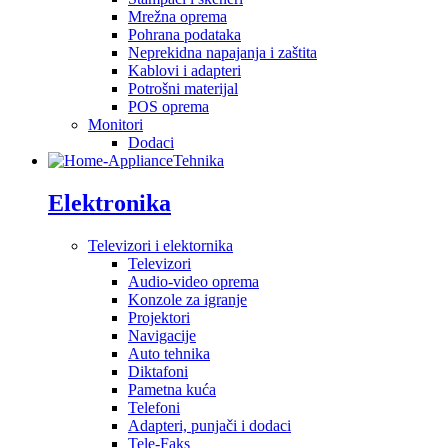
Mrežna oprema
Pohrana podataka
Neprekidna napajanja i zaštita
Kablovi i adapteri
Potrošni materijal
POS oprema
Monitori
Dodaci
Tehnika
Elektronika
Televizori i elektornika
Televizori
Audio-video oprema
Konzole za igranje
Projektori
Navigacije
Auto tehnika
Diktafoni
Pametna kuća
Telefoni
Adapteri, punjači i dodaci
Tele-Faks