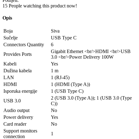
Podijeli:
15
People watching this product now!
Opis
Boja
Siva
Sučelje
USB Type C
Connectors Quantity
6
Gigabit Ethernet <br/>HDMI <br/>USB
Provides Ports
3.0 <br/>Power Delivery 100W
Kabeli
Yes
Dužina kabela
1 m
LAN
1 (RJ-45)
HDMI
1 (HDMI (Type A))
Isporuka energije
1 (USB Type C)
2 (USB 3.0 (Type A)); 1 (USB 3.0 (Type
USB 3.0
C))
Audio output
No
Power delivery
Yes
Card reader
No
Support monitors
1
connection