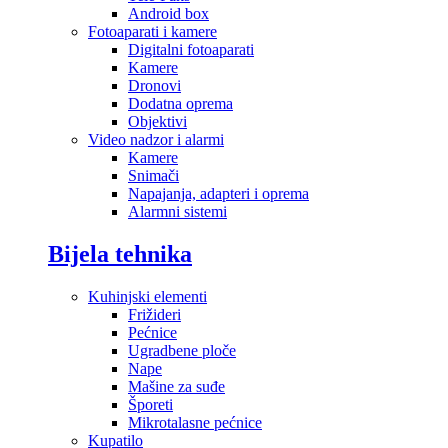
Android box
Fotoaparati i kamere
Digitalni fotoaparati
Kamere
Dronovi
Dodatna oprema
Objektivi
Video nadzor i alarmi
Kamere
Snimači
Napajanja, adapteri i oprema
Alarmni sistemi
Bijela tehnika
Kuhinjski elementi
Frižideri
Pećnice
Ugradbene ploče
Nape
Mašine za suđe
Šporeti
Mikrotalasne pećnice
Kupatilo