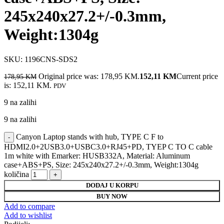
245x240x27.2+/-0.3mm,
Weight:1304g
SKU:
1196CNS-SDS2
Original price was: 178,95 KM.
152,11
KM
Current price
178,95
KM
is: 152,11 KM.
PDV
9 na zalihi
9 na zalihi
Canyon Laptop stands with hub, TYPE C F to
HDMI2.0+2USB3.0+USBC3.0+RJ45+PD, TYEP C TO C cable
1m white with Emarker: HUSB332A, Material: Aluminum
case+ABS+PS, Size: 245x240x27.2+/-0.3mm, Weight:1304g
količina
DODAJ U KORPU
BUY NOW
Add to compare
Add to wishlist