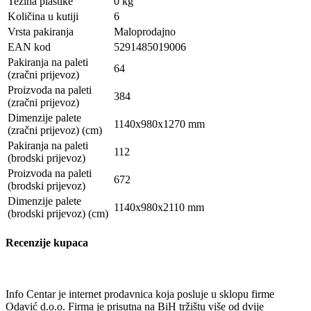
Težina plastike
0 kg
Količina u kutiji
6
Vrsta pakiranja
Maloprodajno
EAN kod
5291485019006
Pakiranja na paleti
64
(zračni prijevoz)
Proizvoda na paleti
384
(zračni prijevoz)
Dimenzije palete
1140x980x1270 mm
(zračni prijevoz) (cm)
Pakiranja na paleti
112
(brodski prijevoz)
Proizvoda na paleti
672
(brodski prijevoz)
Dimenzije palete
1140x980x2110 mm
(brodski prijevoz) (cm)
Recenzije kupaca
Info Centar je internet prodavnica koja posluje u sklopu firme
Odavić d.o.o. Firma je prisutna na BiH tržištu više od dvije