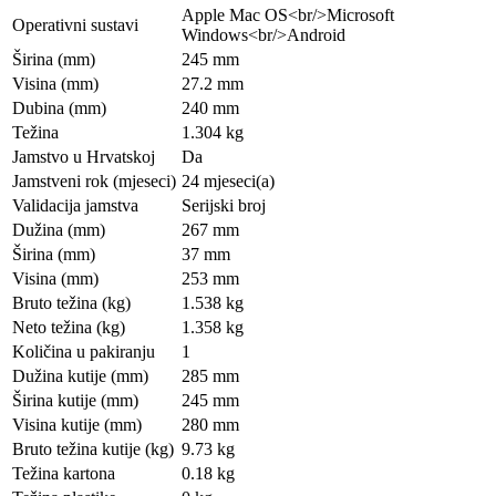
Apple Mac OS<br/>Microsoft
Operativni sustavi
Windows<br/>Android
Širina (mm)
245 mm
Visina (mm)
27.2 mm
Dubina (mm)
240 mm
Težina
1.304 kg
Jamstvo u Hrvatskoj
Da
Jamstveni rok (mjeseci)
24 mjeseci(a)
Validacija jamstva
Serijski broj
Dužina (mm)
267 mm
Širina (mm)
37 mm
Visina (mm)
253 mm
Bruto težina (kg)
1.538 kg
Neto težina (kg)
1.358 kg
Količina u pakiranju
1
Dužina kutije (mm)
285 mm
Širina kutije (mm)
245 mm
Visina kutije (mm)
280 mm
Bruto težina kutije (kg)
9.73 kg
Težina kartona
0.18 kg