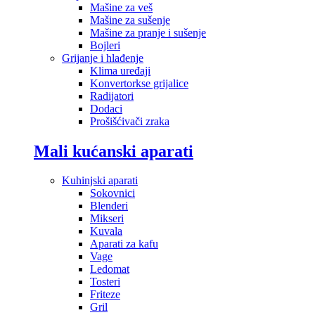
Mašine za veš
Mašine za sušenje
Mašine za pranje i sušenje
Bojleri
Grijanje i hlađenje
Klima uređaji
Konvertorkse grijalice
Radijatori
Dodaci
Prošišćivači zraka
Mali kućanski aparati
Kuhinjski aparati
Sokovnici
Blenderi
Mikseri
Kuvala
Aparati za kafu
Vage
Ledomat
Tosteri
Friteze
Gril