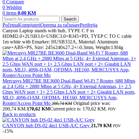
0
Compare
0
Wishlist
0
items
0,00
KM
Search
Početna
Kompjuteri
Oprema za računare
Periferija
Canyon Laptop stands with hub, TYPE C F to
HDMI2.0+2USB3.0+USBC3.0+RJ45+PD, TYEP C TO C cable
1m white with Emarker: HUSB332A, Material: Aluminum
case+ABS+PS, Size: 245x240x27.2+/-0.3mm, Weight:1304g
Mercusys MR27BE BE3600 Dual-Band Wi-Fi 7 Router, 688 Mbps
at 2.4 GHz + 2880 Mbps at 5 GHz, 4× External Antennas, 1× 2.5
Gbps WAN port + 1× 2.5 Gbps LAN port + 2× Gigabit LAN ports,
MLO, 4096-QAM, OFDMA, HE160, MERCUSYS App,
Router/Access Point Mo
Original price was:
200,74
KM
200,74 KM.
170,62
KM
Current price is: 170,62 KM.
PDV
Back to products
CANYON hub DS-02 4in1 USB-A/C Grey
21,79
KM
PDV
-15%