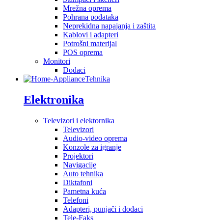
Mrežna oprema
Pohrana podataka
Neprekidna napajanja i zaštita
Kablovi i adapteri
Potrošni materijal
POS oprema
Monitori
Dodaci
Tehnika
Elektronika
Televizori i elektornika
Televizori
Audio-video oprema
Konzole za igranje
Projektori
Navigacije
Auto tehnika
Diktafoni
Pametna kuća
Telefoni
Adapteri, punjači i dodaci
Tele-Faks