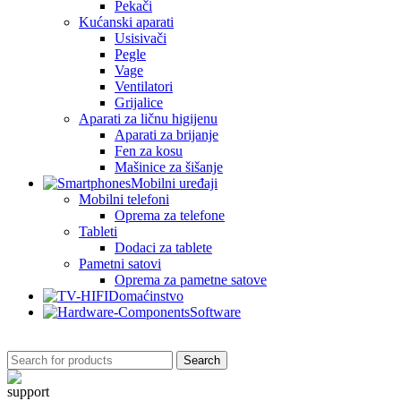
Pekači
Kućanski aparati
Usisivači
Pegle
Vage
Ventilatori
Grijalice
Aparati za ličnu higijenu
Aparati za brijanje
Fen za kosu
Mašinice za šišanje
Mobilni uređaji
Mobilni telefoni
Oprema za telefone
Tableti
Dodaci za tablete
Pametni satovi
Oprema za pametne satove
Domaćinstvo
Software
Search