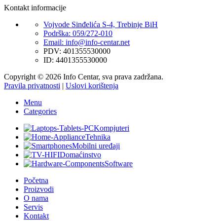
Kontakt informacije
Vojvode Sinđelića S-4, Trebinje BiH
Podrška: 059/272-010
Email: info@info-centar.net
PDV: 401355530000
ID: 4401355530000
Copyright © 2026 Info Centar, sva prava zadržana.
Pravila privatnosti
|
Uslovi korištenja
Menu
Categories
Kompjuteri
Tehnika
Mobilni uređaji
Domaćinstvo
Software
Početna
Proizvodi
O nama
Servis
Kontakt