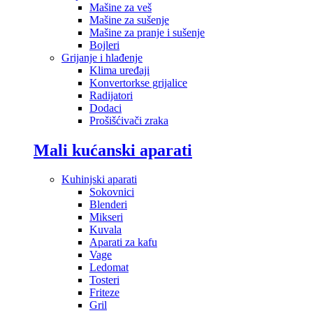
Mašine za veš
Mašine za sušenje
Mašine za pranje i sušenje
Bojleri
Grijanje i hlađenje
Klima uređaji
Konvertorkse grijalice
Radijatori
Dodaci
Prošišćivači zraka
Mali kućanski aparati
Kuhinjski aparati
Sokovnici
Blenderi
Mikseri
Kuvala
Aparati za kafu
Vage
Ledomat
Tosteri
Friteze
Gril