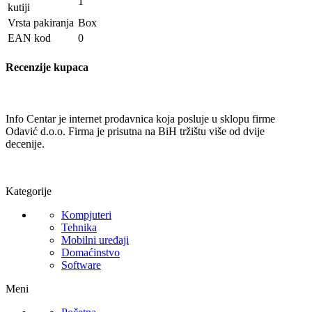
1
kutiji
Vrsta pakiranja
Box
EAN kod
0
Recenzije kupaca
Info Centar je internet prodavnica koja posluje u sklopu firme
Odavić d.o.o. Firma je prisutna na BiH tržištu više od dvije
decenije.
Kategorije
Kompjuteri
Tehnika
Mobilni uređaji
Domaćinstvo
Software
Meni