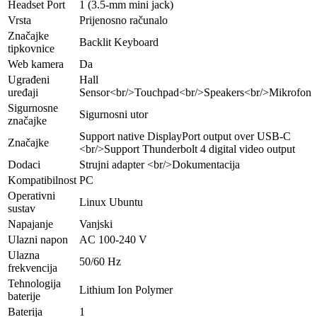
Headset Port
1 (3.5-mm mini jack)
Vrsta
Prijenosno računalo
Značajke
Backlit Keyboard
tipkovnice
Web kamera
Da
Ugrađeni
Hall
uređaji
Sensor<br/>Touchpad<br/>Speakers<br/>Mikrofon
Sigurnosne
Sigurnosni utor
značajke
Support native DisplayPort output over USB‑C
Značajke
<br/>Support Thunderbolt 4 digital video output
Dodaci
Strujni adapter <br/>Dokumentacija
Kompatibilnost
PC
Operativni
Linux Ubuntu
sustav
Napajanje
Vanjski
Ulazni napon
AC 100-240 V
Ulazna
50/60 Hz
frekvencija
Tehnologija
Lithium Ion Polymer
baterije
Baterija
1