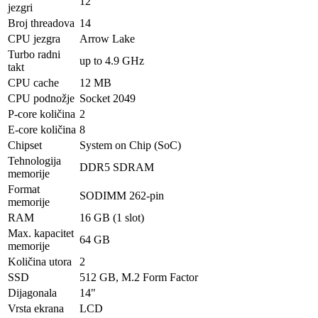
12
jezgri
Broj threadova
14
CPU jezgra
Arrow Lake
Turbo radni
up to 4.9 GHz
takt
CPU cache
12 MB
CPU podnožje
Socket 2049
P-core količina
2
E-core količina
8
Chipset
System on Chip (SoC)
Tehnologija
DDR5 SDRAM
memorije
Format
SODIMM 262-pin
memorije
RAM
16 GB (1 slot)
Max. kapacitet
64 GB
memorije
Količina utora
2
SSD
512 GB, M.2 Form Factor
Dijagonala
14"
Vrsta ekrana
LCD