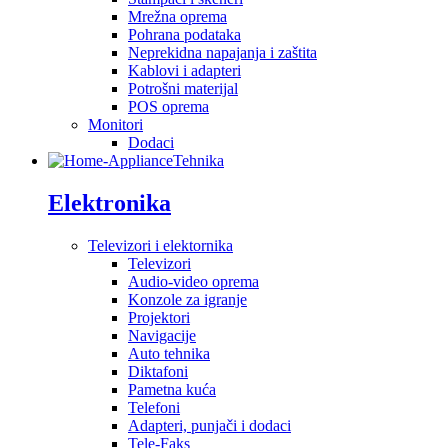
Mrežna oprema
Pohrana podataka
Neprekidna napajanja i zaštita
Kablovi i adapteri
Potrošni materijal
POS oprema
Monitori
Dodaci
Tehnika
Elektronika
Televizori i elektornika
Televizori
Audio-video oprema
Konzole za igranje
Projektori
Navigacije
Auto tehnika
Diktafoni
Pametna kuća
Telefoni
Adapteri, punjači i dodaci
Tele-Faks