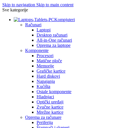
Skip to navigation
Skip to main content
Sve kategorije
Kompjuteri
Računari
Laptopi
Desktop računari
All-in-One računari
Oprema za laptope
Komponente
Procesori
Matične ploče
Memorije
Grafičke kartice
Hard diskovi
Napajanja
Kućišta
Ostale komponente
Hladnjaci
Optički uređaji
Zvučne kartice
Mrežne kartice
Oprema za računare
Periferija
Štampači i skeneri