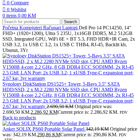
0
Compare
0
Wishlist
0
items
0,00
KM
Search
Početna
Kompjuteri
Računari
Laptopi
Dell Pro 14 PC14250, 14"
FHD+ (1920×1200), Ultra 5 235U, 1x16GB DDR5, M.2 512GB
SSD, Integrated GPU, WiFi 6E + BT 5.3, FHD HDR+IR Cam, 2x
USB 3.2, 1x USB C 3.2, 1x USB C THB4, RJ-45, Backlit kb,
Ubunut, 3Yr
Synology DiskStation DS1525+ Tower, 5-Bays 3.5'' SATA
HDD/SSD, 2 x M.2 2280 NVMe SSD slot, CPU AMD Ryzen
V1500B 4-core 2.2 GHz, 8 GB DDR4 ECC SODIMM, 2x RJ-45
2.5 GbE LAN Port; 2x USB 3.2; 1 xUSB Type-C expansion port;
2.67 kg; 3yr warranty
2.690,50
KM
Original price was:
2.690,50 KM.
2.286,92
KM
Current price is: 2.286,92 KM.
PDV
Back to products
Anker SOLIX PS60 Portable Solar Panel
342,19
KM
Original price
was: 342,19 KM.
290,86
KM
Current price is: 290,86 KM.
PDV