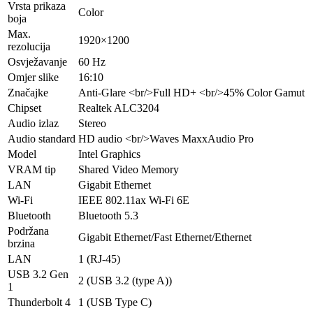
Vrsta prikaza
Color
boja
Max.
1920×1200
rezolucija
Osvježavanje
60 Hz
Omjer slike
16:10
Značajke
Anti-Glare <br/>Full HD+ <br/>45% Color Gamut
Chipset
Realtek ALC3204
Audio izlaz
Stereo
Audio standard
HD audio <br/>Waves MaxxAudio Pro
Model
Intel Graphics
VRAM tip
Shared Video Memory
LAN
Gigabit Ethernet
Wi-Fi
IEEE 802.11ax Wi-Fi 6E
Bluetooth
Bluetooth 5.3
Podržana
Gigabit Ethernet/Fast Ethernet/Ethernet
brzina
LAN
1 (RJ-45)
USB 3.2 Gen
2 (USB 3.2 (type A))
1
Thunderbolt 4
1 (USB Type C)