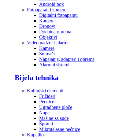
Android box
Fotoaparati i kamere
Digitalni fotoaparati
Kamere
Dronovi
Dodatna oprema
Objektivi
Video nadzor i alarmi
Kamere
Snimači
Napajanja, adapteri i oprema
Alarmni sistemi
Bijela tehnika
Kuhinjski elementi
Frižideri
Pećnice
Ugradbene ploče
Nape
Mašine za suđe
Šporeti
Mikrotalasne pećnice
Kupatilo