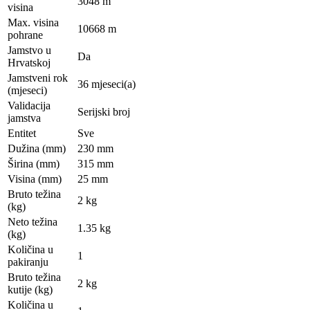
3048 m
visina
Max. visina
10668 m
pohrane
Jamstvo u
Da
Hrvatskoj
Jamstveni rok
36 mjeseci(a)
(mjeseci)
Validacija
Serijski broj
jamstva
Entitet
Sve
Dužina (mm)
230 mm
Širina (mm)
315 mm
Visina (mm)
25 mm
Bruto težina
2 kg
(kg)
Neto težina
1.35 kg
(kg)
Količina u
1
pakiranju
Bruto težina
2 kg
kutije (kg)
Količina u