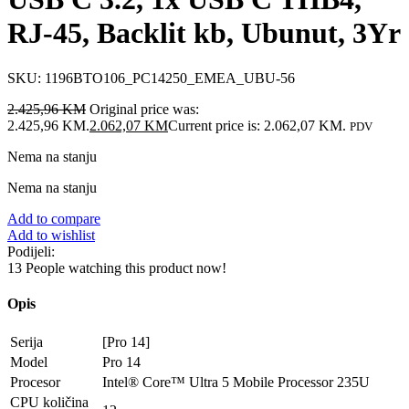
RJ-45, Backlit kb, Ubunut, 3Yr
SKU:
1196BTO106_PC14250_EMEA_UBU-56
2.425,96
KM
Original price was:
2.425,96 KM.
2.062,07
KM
Current price is: 2.062,07 KM.
PDV
Nema na stanju
Nema na stanju
Add to compare
Add to wishlist
Podijeli:
13
People watching this product now!
Opis
Serija
[Pro 14]
Model
Pro 14
Procesor
Intel® Core™ Ultra 5 Mobile Processor 235U
CPU količina