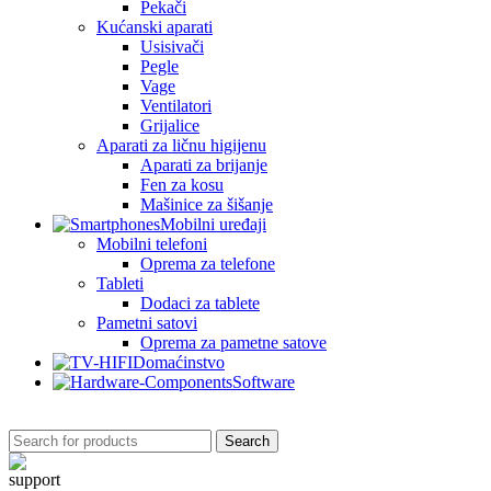
Pekači
Kućanski aparati
Usisivači
Pegle
Vage
Ventilatori
Grijalice
Aparati za ličnu higijenu
Aparati za brijanje
Fen za kosu
Mašinice za šišanje
Mobilni uređaji
Mobilni telefoni
Oprema za telefone
Tableti
Dodaci za tablete
Pametni satovi
Oprema za pametne satove
Domaćinstvo
Software
Search