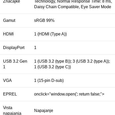
Značajke
Technology, Normal Response Time: 8 ms,
Daisy Chain Compatible, Eye Saver Mode
Gamut
sRGB 99%
HDMI
1 (HDMI (Type A))
DisplayPort
1
USB 3.2 Gen
1 (USB 3.2 (type B)); 3 (USB 3.2 (type A));
1
1 (USB 3.2 (type C))
VGA
1 (15-pin D-sub)
EPREL
onclick="window.open('; return false;">
Vrsta
Napajanje
napajanja