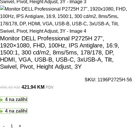
Monitor DELL Professional P2725H 27",
1920×1080, FHD, 100Hz, IPS Antiglare, 16:9,
1500:1, 300 cd/m2, 8ms/5ms, 178/178, DP,
HDMI, VGA, USB-B, USB-C, 3xUSB-A, Tilt,
Swivel, Pivot, Height Adjust, 3Y
SKU:
1196P2725H-56
421,94
KM
496,40
KM
PDV
4 na zalihi
4 na zalihi