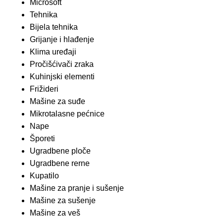
Microsoft
Tehnika
Bijela tehnika
Grijanje i hlađenje
Klima uređaji
Pročišćivači zraka
Kuhinjski elementi
Frižideri
Mašine za suđe
Mikrotalasne pećnice
Nape
Šporeti
Ugradbene ploče
Ugradbene rerne
Kupatilo
Mašine za pranje i sušenje
Mašine za sušenje
Mašine za veš