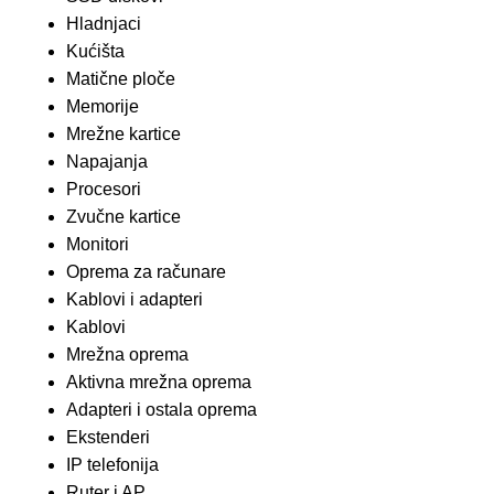
Hladnjaci
Kućišta
Matične ploče
Memorije
Mrežne kartice
Napajanja
Procesori
Zvučne kartice
Monitori
Oprema za računare
Kablovi i adapteri
Kablovi
Mrežna oprema
Aktivna mrežna oprema
Adapteri i ostala oprema
Ekstenderi
IP telefonija
Ruter i AP