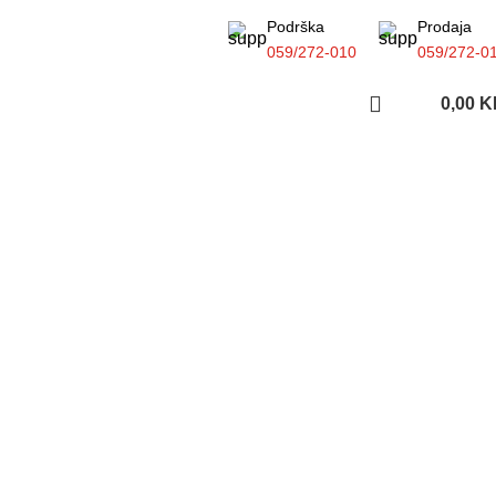
Podrška
Prodaja
059/272-010
059/272-0
0,00
K