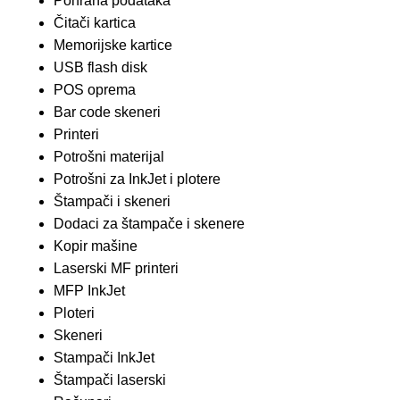
Pohrana podataka
Čitači kartica
Memorijske kartice
USB flash disk
POS oprema
Bar code skeneri
Printeri
Potrošni materijal
Potrošni za InkJet i plotere
Štampači i skeneri
Dodaci za štampače i skenere
Kopir mašine
Laserski MF printeri
MFP InkJet
Ploteri
Skeneri
Stampači InkJet
Štampači laserski