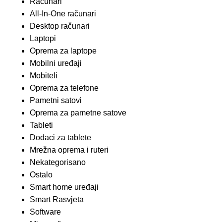
Računari
All-In-One računari
Desktop računari
Laptopi
Oprema za laptope
Mobilni uređaji
Mobiteli
Oprema za telefone
Pametni satovi
Oprema za pametne satove
Tableti
Dodaci za tablete
Mrežna oprema i ruteri
Nekategorisano
Ostalo
Smart home uređaji
Smart Rasvjeta
Software