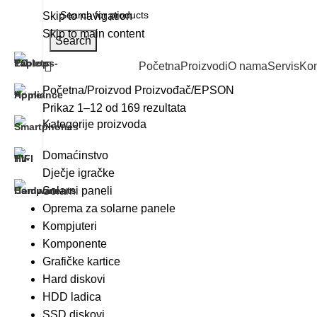
Skip to navigation
Skip to main content
Search
Sve kategorije
Početna
Proizvodi
O nama
Servis
Kon
Početna
Proizvod Proizvođač
EPSON
Prikaz 1–12 od 169 rezultata
Kategorije proizvoda
Domaćinstvo
Dječje igračke
Solarni paneli
Oprema za solarne panele
Kompjuteri
Komponente
Grafičke kartice
Hard diskovi
HDD ladica
SSD diskovi