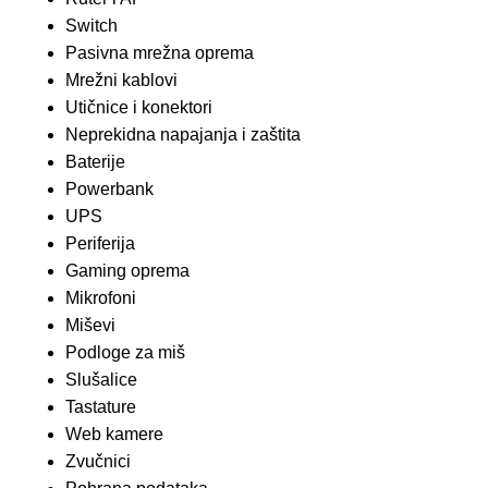
Switch
Pasivna mrežna oprema
Mrežni kablovi
Utičnice i konektori
Neprekidna napajanja i zaštita
Baterije
Powerbank
UPS
Periferija
Gaming oprema
Mikrofoni
Miševi
Podloge za miš
Slušalice
Tastature
Web kamere
Zvučnici