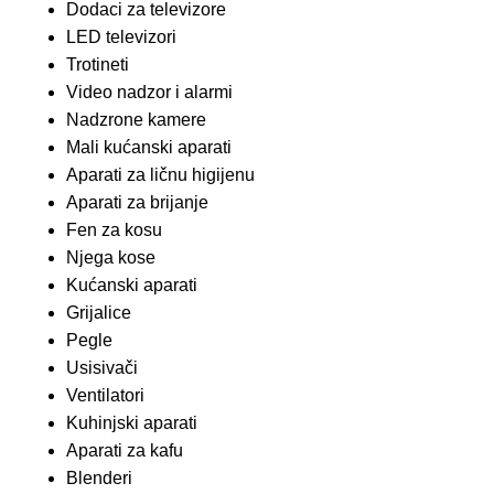
Dodaci za televizore
LED televizori
Trotineti
Video nadzor i alarmi
Nadzrone kamere
Mali kućanski aparati
Aparati za ličnu higijenu
Aparati za brijanje
Fen za kosu
Njega kose
Kućanski aparati
Grijalice
Pegle
Usisivači
Ventilatori
Kuhinjski aparati
Aparati za kafu
Blenderi