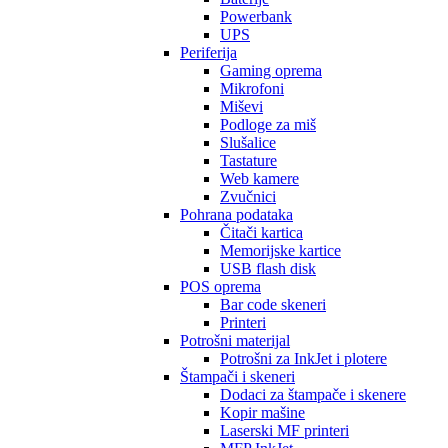
Powerbank
UPS
Periferija
Gaming oprema
Mikrofoni
Miševi
Podloge za miš
Slušalice
Tastature
Web kamere
Zvučnici
Pohrana podataka
Čitači kartica
Memorijske kartice
USB flash disk
POS oprema
Bar code skeneri
Printeri
Potrošni materijal
Potrošni za InkJet i plotere
Štampači i skeneri
Dodaci za štampače i skenere
Kopir mašine
Laserski MF printeri