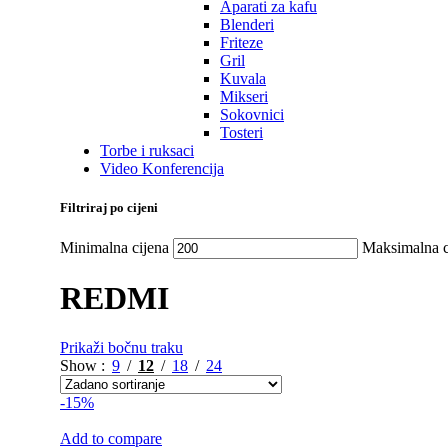
Aparati za kafu
Blenderi
Friteze
Gril
Kuvala
Mikseri
Sokovnici
Tosteri
Torbe i ruksaci
Video Konferencija
Filtriraj po cijeni
Minimalna cijena
Maksimalna c
REDMI
Prikaži bočnu traku
Show
9
12
18
24
-15%
Add to compare