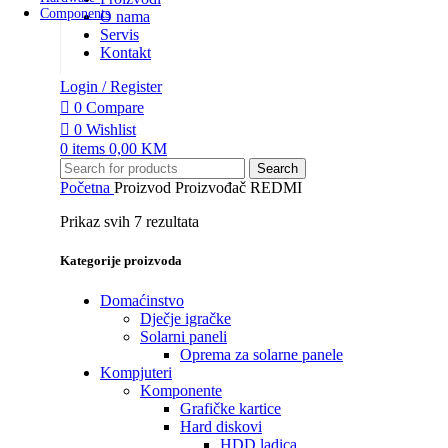
O nama
Servis
Kontakt
Login / Register
0
Compare
0
Wishlist
0
items
0,00
KM
Search
Početna
Proizvod Proizvođač
REDMI
Prikaz svih 7 rezultata
Kategorije proizvoda
Domaćinstvo
Dječje igračke
Solarni paneli
Oprema za solarne panele
Kompjuteri
Komponente
Grafičke kartice
Hard diskovi
HDD ladica