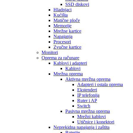
SSD diskovi
Hladnjaci
Kućišta
Matične ploče
Memorije
Mrežne kartice
Napajanja
Procesori
Zvučne kartice
Monitori
Oprema za računare
Kablovi i adapteri
Kablovi
Mrežna oprema
Aktivna mrežna oprema
Adapteri i ostala oprema
Ekstenderi
IP telefonija
Ruter i AP
Switch
Pasivna mrežna oprema
Mrežni kablovi
Utičnice i konektori
Neprekidna napajanja i zaštita
Baterije