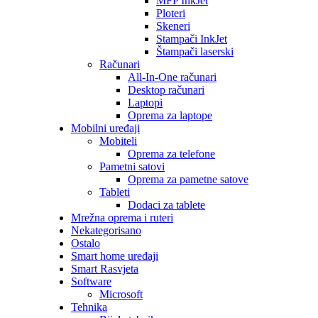
MFP InkJet
Ploteri
Skeneri
Stampači InkJet
Štampači laserski
Računari
All-In-One računari
Desktop računari
Laptopi
Oprema za laptope
Mobilni uređaji
Mobiteli
Oprema za telefone
Pametni satovi
Oprema za pametne satove
Tableti
Dodaci za tablete
Mrežna oprema i ruteri
Nekategorisano
Ostalo
Smart home uređaji
Smart Rasvjeta
Software
Microsoft
Tehnika