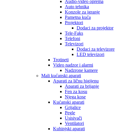
Audio-video oprema
Auto tehnika
Konzole za igranje
Pametna kuća
Projektori
Dodaci za projektor
Tele-Faks
Telefoni
Televizori
Dodaci za televizore
LED televizori
Trotineti
Video nadzor i alarmi
Nadzrone kamere
Mali kućanski aparati
Aparati za ličnu higijenu
Aparati za brijanje
Fen za kosu
Njega kose
Kućanski aparati
Grijalice
Pegle
Usisivači
Ventilatori
Kuhinjski aparati