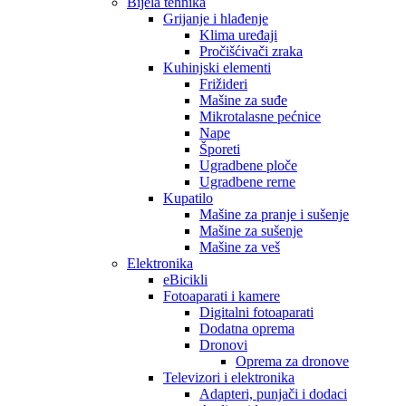
Bijela tehnika
Grijanje i hlađenje
Klima uređaji
Pročišćivači zraka
Kuhinjski elementi
Frižideri
Mašine za suđe
Mikrotalasne pećnice
Nape
Šporeti
Ugradbene ploče
Ugradbene rerne
Kupatilo
Mašine za pranje i sušenje
Mašine za sušenje
Mašine za veš
Elektronika
eBicikli
Fotoaparati i kamere
Digitalni fotoaparati
Dodatna oprema
Dronovi
Oprema za dronove
Televizori i elektronika
Adapteri, punjači i dodaci