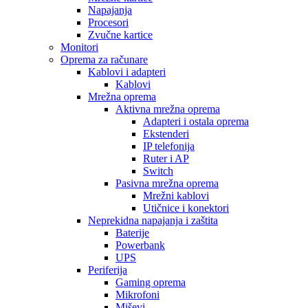
Napajanja
Procesori
Zvučne kartice
Monitori
Oprema za računare
Kablovi i adapteri
Kablovi
Mrežna oprema
Aktivna mrežna oprema
Adapteri i ostala oprema
Ekstenderi
IP telefonija
Ruter i AP
Switch
Pasivna mrežna oprema
Mrežni kablovi
Utičnice i konektori
Neprekidna napajanja i zaštita
Baterije
Powerbank
UPS
Periferija
Gaming oprema
Mikrofoni
Miševi