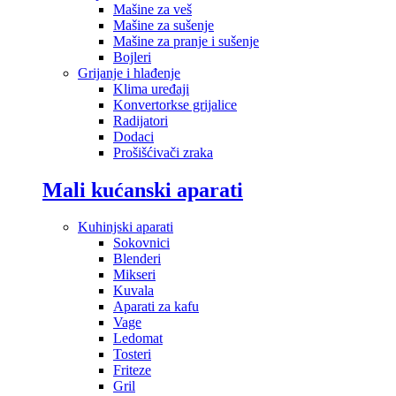
Mašine za veš
Mašine za sušenje
Mašine za pranje i sušenje
Bojleri
Grijanje i hlađenje
Klima uređaji
Konvertorkse grijalice
Radijatori
Dodaci
Prošišćivači zraka
Mali kućanski aparati
Kuhinjski aparati
Sokovnici
Blenderi
Mikseri
Kuvala
Aparati za kafu
Vage
Ledomat
Tosteri
Friteze
Gril