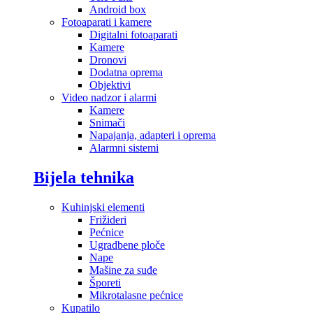
Android box
Fotoaparati i kamere
Digitalni fotoaparati
Kamere
Dronovi
Dodatna oprema
Objektivi
Video nadzor i alarmi
Kamere
Snimači
Napajanja, adapteri i oprema
Alarmni sistemi
Bijela tehnika
Kuhinjski elementi
Frižideri
Pećnice
Ugradbene ploče
Nape
Mašine za suđe
Šporeti
Mikrotalasne pećnice
Kupatilo