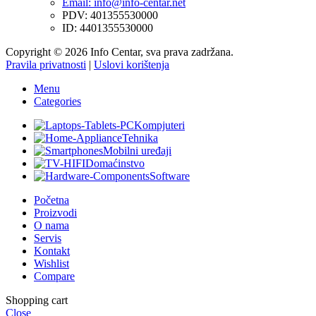
Email: info@info-centar.net
PDV: 401355530000
ID: 4401355530000
Copyright © 2026 Info Centar, sva prava zadržana.
Pravila privatnosti
|
Uslovi korištenja
Menu
Categories
Kompjuteri
Tehnika
Mobilni uređaji
Domaćinstvo
Software
Početna
Proizvodi
O nama
Servis
Kontakt
Wishlist
Compare
Shopping cart
Close