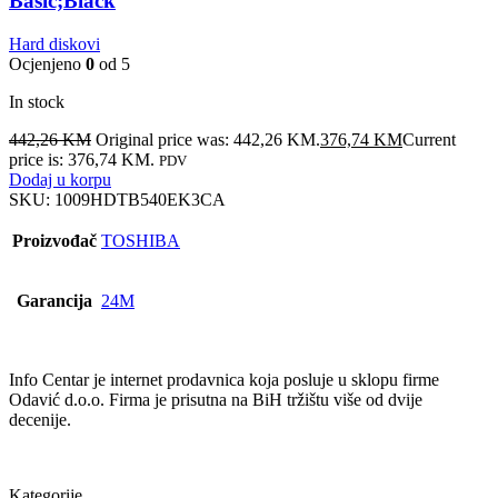
Basic;Black
Hard diskovi
Ocjenjeno
0
od 5
In stock
442,26
KM
Original price was: 442,26 KM.
376,74
KM
Current
price is: 376,74 KM.
PDV
Dodaj u korpu
SKU:
1009HDTB540EK3CA
Proizvođač
TOSHIBA
Garancija
24M
Info Centar je internet prodavnica koja posluje u sklopu firme
Odavić d.o.o. Firma je prisutna na BiH tržištu više od dvije
decenije.
Kategorije