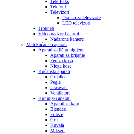
Tele-Faks
Telefoni
Televizori
Dodaci za televizore
LED televizori
Trotineti
Video nadzor i alarmi
Nadzrone kamere
Mali kućanski aparati
Aparati za ličnu higijenu
Aparati za brijanje
Fen za kosu
Njega kose
Kućanski aparati
Grijalice
Pegle
Usisivači
Ventilatori
Kuhinjski aparati
Aparati za kafu
Blenderi
Friteze
Gril
Kuvala
Mikseri