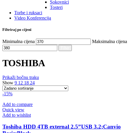
Sokovnici
Tosteri
Torbe i ruksaci
Video Konferencija
Filtriraj po cijeni
Minimalna cijena
Maksimalna cijena
Filter
TOSHIBA
Prikaži bočnu traku
Show
9
12
18
24
-15%
Add to compare
Quick view
Add to wishlist
Toshiba HDD 4TB external 2.5”USB 3.2;Canvio