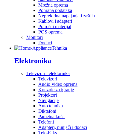
Mrežna oprema
Pohrana podataka
Neprekidna napajanja i zaštita
Kablovi i adapteri
Potrošni materijal
POS oprema
Monitori
Dodaci
Tehnika
Elektronika
Televizori i elektornika
Televizori
Audio-video oprema
Konzole za igranje
Projektori
Navigacije
Auto tehnika
Diktafoni
Pametna kuća
Telefoni
Adapteri, punjači i dodaci
Tele-Faks