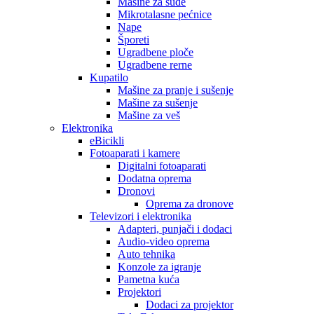
Mašine za suđe
Mikrotalasne pećnice
Nape
Šporeti
Ugradbene ploče
Ugradbene rerne
Kupatilo
Mašine za pranje i sušenje
Mašine za sušenje
Mašine za veš
Elektronika
eBicikli
Fotoaparati i kamere
Digitalni fotoaparati
Dodatna oprema
Dronovi
Oprema za dronove
Televizori i elektronika
Adapteri, punjači i dodaci
Audio-video oprema
Auto tehnika
Konzole za igranje
Pametna kuća
Projektori
Dodaci za projektor