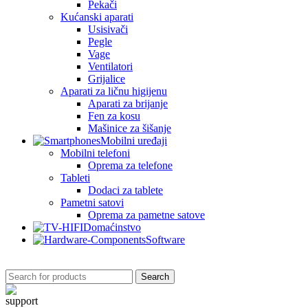
Pekači
Kućanski aparati
Usisivači
Pegle
Vage
Ventilatori
Grijalice
Aparati za ličnu higijenu
Aparati za brijanje
Fen za kosu
Mašinice za šišanje
Mobilni uređaji
Mobilni telefoni
Oprema za telefone
Tableti
Dodaci za tablete
Pametni satovi
Oprema za pametne satove
Domaćinstvo
Software
Search