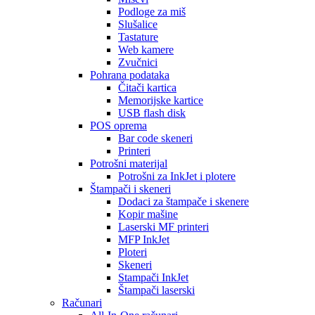
Podloge za miš
Slušalice
Tastature
Web kamere
Zvučnici
Pohrana podataka
Čitači kartica
Memorijske kartice
USB flash disk
POS oprema
Bar code skeneri
Printeri
Potrošni materijal
Potrošni za InkJet i plotere
Štampači i skeneri
Dodaci za štampače i skenere
Kopir mašine
Laserski MF printeri
MFP InkJet
Ploteri
Skeneri
Stampači InkJet
Štampači laserski
Računari