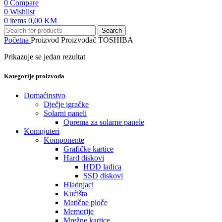
0
Compare
0
Wishlist
0
items
0,00
KM
Search
Početna
Proizvod Proizvođač
TOSHIBA
Prikazuje se jedan rezultat
Kategorije proizvoda
Domaćinstvo
Dječje igračke
Solarni paneli
Oprema za solarne panele
Kompjuteri
Komponente
Grafičke kartice
Hard diskovi
HDD ladica
SSD diskovi
Hladnjaci
Kućišta
Matične ploče
Memorije
Mrežne kartice