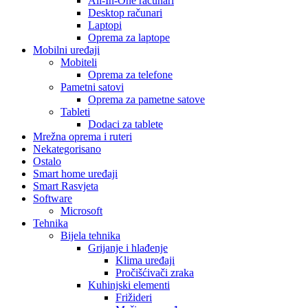
All-In-One računari
Desktop računari
Laptopi
Oprema za laptope
Mobilni uređaji
Mobiteli
Oprema za telefone
Pametni satovi
Oprema za pametne satove
Tableti
Dodaci za tablete
Mrežna oprema i ruteri
Nekategorisano
Ostalo
Smart home uređaji
Smart Rasvjeta
Software
Microsoft
Tehnika
Bijela tehnika
Grijanje i hlađenje
Klima uređaji
Pročišćivači zraka
Kuhinjski elementi
Frižideri