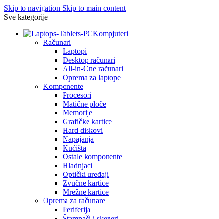
Skip to navigation
Skip to main content
Sve kategorije
Kompjuteri
Računari
Laptopi
Desktop računari
All-in-One računari
Oprema za laptope
Komponente
Procesori
Matične ploče
Memorije
Grafičke kartice
Hard diskovi
Napajanja
Kućišta
Ostale komponente
Hladnjaci
Optički uređaji
Zvučne kartice
Mrežne kartice
Oprema za računare
Periferija
Štampači i skeneri