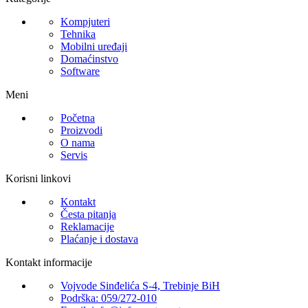
Kompjuteri
Tehnika
Mobilni uređaji
Domaćinstvo
Software
Meni
Početna
Proizvodi
O nama
Servis
Korisni linkovi
Kontakt
Česta pitanja
Reklamacije
Plaćanje i dostava
Kontakt informacije
Vojvode Sinđelića S-4, Trebinje BiH
Podrška: 059/272-010