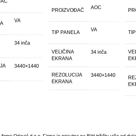
ĐAČ
AOC
PROIZVOĐAČ
PR
VA
LA
VA
TIP PANELA
TI
34 inča
VELIČINA
VE
34 inča
EKRANA
EK
JA
3440×1440
REZOLUCIJA
3440×1440
RE
EKRANA
EK