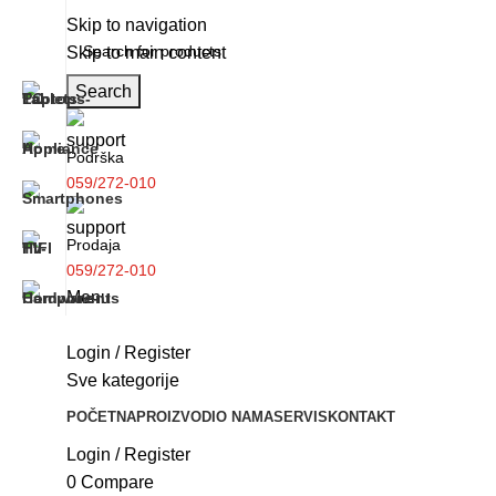
Skip to navigation
Skip to main content
Search
Podrška
059/272-010
Prodaja
059/272-010
Menu
Login / Register
Sve kategorije
POČETNA
PROIZVODI
O NAMA
SERVIS
KONTAKT
Login / Register
0
Compare