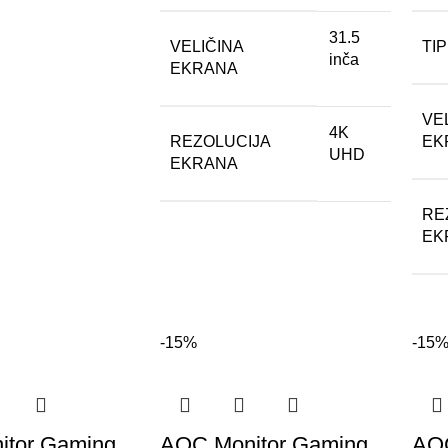
31.5
VELIČINA
TI
inča
EKRANA
VE
4K
REZOLUCIJA
EK
UHD
EKRANA
RE
EK
-15%
-15
itor Gaming
AOC Monitor Gaming
AOC