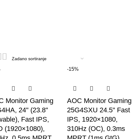
%
-15%
 Monitor Gaming
AOC Monitor Gaming
4HA, 24" (23.8"
25G4SXU 24.5" Fast
wable), Fast IPS,
IPS, 1920×1080,
 (1920×1080),
310Hz (OC), 0.3ms
Hz, 0.5ms MPRT
MPRT (1ms GtG),