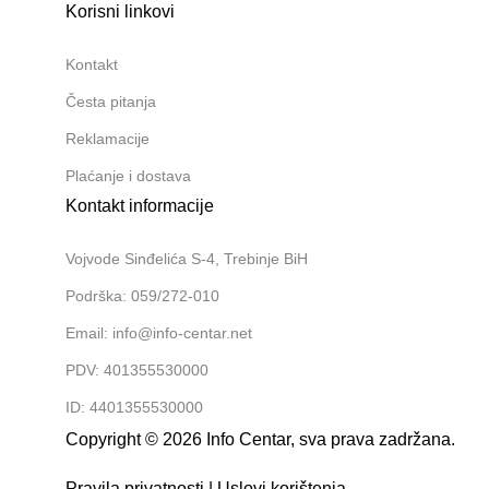
Korisni linkovi
Kontakt
Česta pitanja
Reklamacije
Plaćanje i dostava
Kontakt informacije
Vojvode Sinđelića S-4, Trebinje BiH
Podrška: 059/272-010
Email: info@info-centar.net
PDV: 401355530000
ID: 4401355530000
Copyright © 2026 Info Centar, sva prava zadržana.
Pravila privatnosti
|
Uslovi korištenja