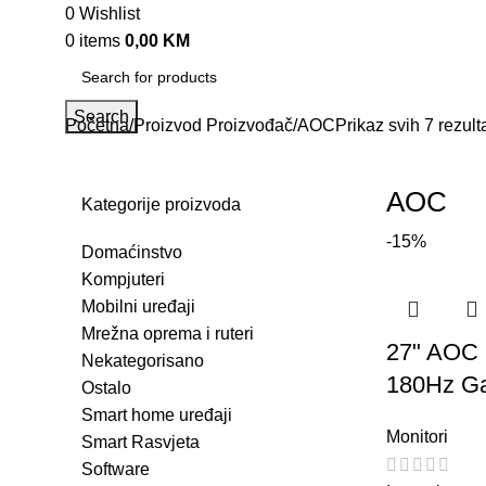
0
Wishlist
0
items
0,00
KM
Search
Početna
Proizvod Proizvođač
AOC
Prikaz svih 7 rezult
AOC
Kategorije proizvoda
-15%
Domaćinstvo
Kompjuteri
Mobilni uređaji
Mrežna oprema i ruteri
27" AOC
Nekategorisano
180Hz Ga
Ostalo
Smart home uređaji
Monitori
Smart Rasvjeta
Software