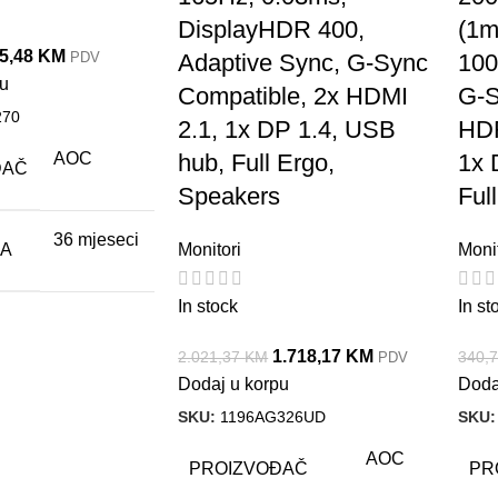
DisplayHDR 400,
(1m
5,48
KM
Adaptive Sync, G-Sync
100
PDV
pu
Compatible, 2x HDMI
G-S
270
2.1, 1x DP 1.4, USB
HDR
AOC
hub, Full Ergo,
1x 
ĐAČ
Speakers
Ful
36 mjeseci
JA
Monitori
Monit
In stock
In st
1.718,17
KM
2.021,37
KM
340,
PDV
Dodaj u korpu
Doda
SKU:
1196AG326UD
SKU
AOC
PROIZVOĐAČ
PR