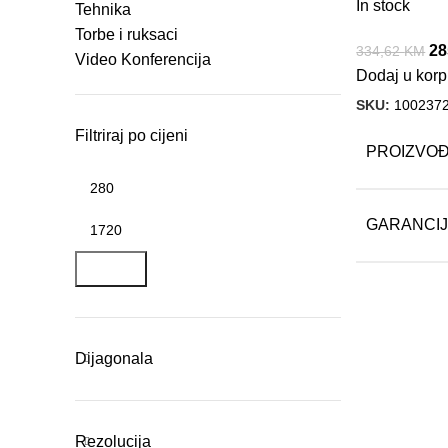
In stock
Tehnika
Torbe i ruksaci
28
334,62
KM
Video Konferencija
Dodaj u kor
SKU:
100237
Filtriraj po cijeni
PROIZVO
GARANCI
FILTER
Dijagonala
Rezolucija