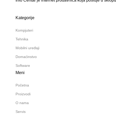
Info Centar je internet prodavnica koja posluje u sklopu
Kategorije
Kompjuteri
Tehnika
Mobilni uređaji
Domaćinstvo
Software
Meni
Početna
Proizvodi
O nama
Servis