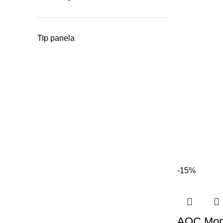
Tip panela
-15%
AOC Mon