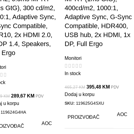
s GtG), 300 cd/m2,
400cd/m2, 1000:1,
0:1, Adaptive Sync,
Adaptive Sync, G-Sync
ync Compatible,
Compatible, HDR400,
10, 2x HDMI 2.0,
USB hub, 2x HDMI, 1x
DP 1.4, Speakers,
DP, Full Ergo
l Ergo
Monitori
ori
In stock
ock
395,48
KM
465,27
KM
PDV
Dodaj u korpu
289,67
KM
79
KM
PDV
SKU:
119625G4SXU
j u korpu
:
119624G4HA
AOC
PROIZVOĐAČ
AOC
OIZVOĐAČ