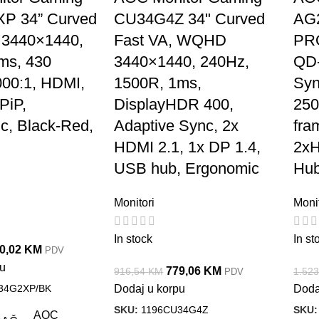
P 34” Curved
CU34G4Z 34" Curved
AG
, 3440×1440,
Fast VA, WQHD
PRO
ms, 430
3440×1440, 240Hz,
QD-
000:1, HDMI,
1500R, 1ms,
Syn
PiP,
DisplayHDR 400,
250
c, Black-Red,
Adaptive Sync, 2x
fra
HDMI 2.1, 1x DP 1.4,
2x
USB hub, Ergonomic
Hu
Monitori
Monit
In stock
In st
0,02
KM
PDV
pu
779,06
KM
916,54
KM
1.52
PDV
34G2XP/BK
Dodaj u korpu
Doda
SKU:
1196CU34G4Z
SKU
AOC