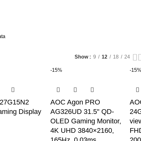
ata
Show
9
12
18
24
-15%
-15
 27G15N2
AOC Agon PRO
AOC
ming Display
AG326UD 31.5" QD-
24G
OLED Gaming Monitor,
vie
4K UHD 3840×2160,
FHD
165Hz, 0.03ms,
200