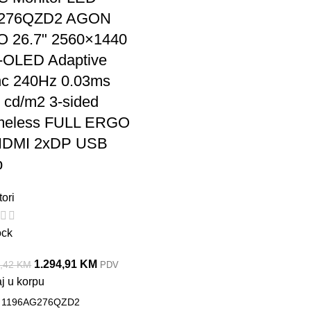
276QZD2 AGON
 26.7" 2560×1440
OLED Adaptive
c 240Hz 0.03ms
 cd/m2 3-sided
meless FULL ERGO
HDMI 2xDP USB
b
ori
ock
1.294,91
KM
3,42
KM
PDV
j u korpu
:
1196AG276QZD2