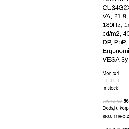
CU34G2X
VA, 21:9
180Hz, 1
cd/m2, 4
DP, PbP, 
Ergonomi
VESA 3y
Monitori
In stock
66
776,49
KM
Dodaj u kor
SKU:
1196CU