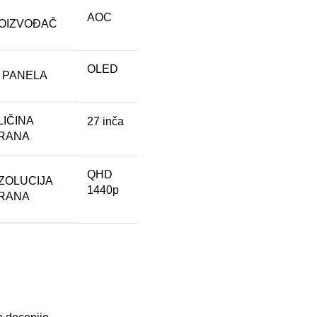
AOC
OIZVOĐAČ
OLED
P PANELA
LIČINA
27 inča
RANA
QHD
ZOLUCIJA
1440p
RANA