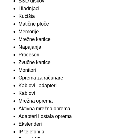
SSD diskovi
Hladnjaci
Kućišta
Matične ploče
Memorije
Mrežne kartice
Napajanja
Procesori
Zvučne kartice
Monitori
Oprema za računare
Kablovi i adapteri
Kablovi
Mrežna oprema
Aktivna mrežna oprema
Adapteri i ostala oprema
Ekstenderi
IP telefonija