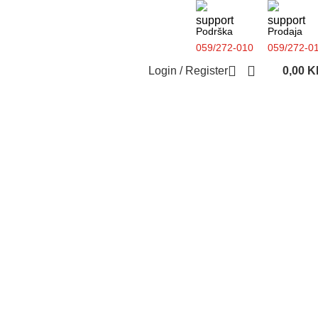
Podrška
Prodaja
059/272-010
059/272-0
Login / Register
0,00
K