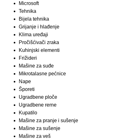
Microsoft
Tehnika
Bijela tehnika
Grijanje i hlađenje
Klima uređaji
Pročišćivači zraka
Kuhinjski elementi
Frižideri
Mašine za suđe
Mikrotalasne pećnice
Nape
Šporeti
Ugradbene ploče
Ugradbene rerne
Kupatilo
Mašine za pranje i sušenje
Mašine za sušenje
Mašine za veš