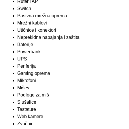
Ruter i AP
Switch
Pasivna mrežna oprema
Mrežni kablovi
Utičnice i konektori
Neprekidna napajanja i zaštita
Baterije
Powerbank
UPS
Periferija
Gaming oprema
Mikrofoni
Miševi
Podloge za miš
Slušalice
Tastature
Web kamere
Zvučnici