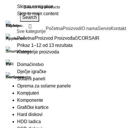
Skip to navigation
Skip to main content
Search
Početna
Proizvodi
O nama
Servis
Kontakt
Sve kategorije
Početna
Proizvod Proizvođač
CORSAIR
Prikaz 1–12 od 13 rezultata
Kategorije proizvoda
Domaćinstvo
Dječje igračke
Solarni paneli
Oprema za solarne panele
Kompjuteri
Komponente
Grafičke kartice
Hard diskovi
HDD ladica