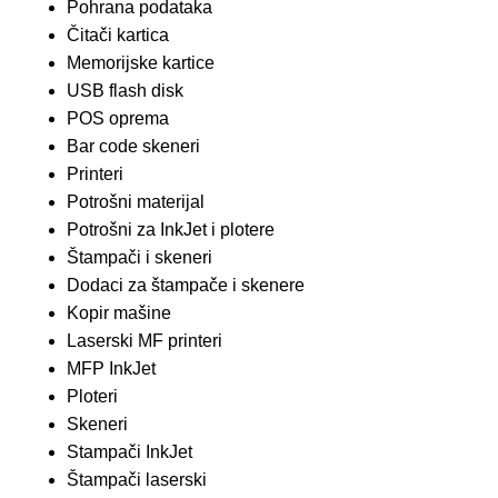
Pohrana podataka
Čitači kartica
Memorijske kartice
USB flash disk
POS oprema
Bar code skeneri
Printeri
Potrošni materijal
Potrošni za InkJet i plotere
Štampači i skeneri
Dodaci za štampače i skenere
Kopir mašine
Laserski MF printeri
MFP InkJet
Ploteri
Skeneri
Stampači InkJet
Štampači laserski