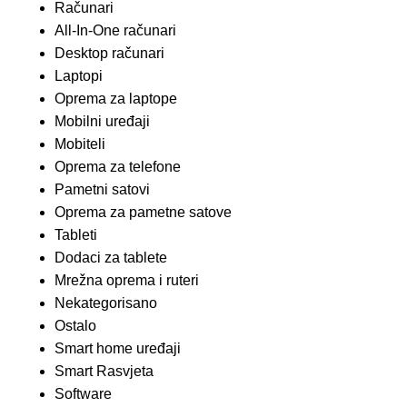
Računari
All-In-One računari
Desktop računari
Laptopi
Oprema za laptope
Mobilni uređaji
Mobiteli
Oprema za telefone
Pametni satovi
Oprema za pametne satove
Tableti
Dodaci za tablete
Mrežna oprema i ruteri
Nekategorisano
Ostalo
Smart home uređaji
Smart Rasvjeta
Software