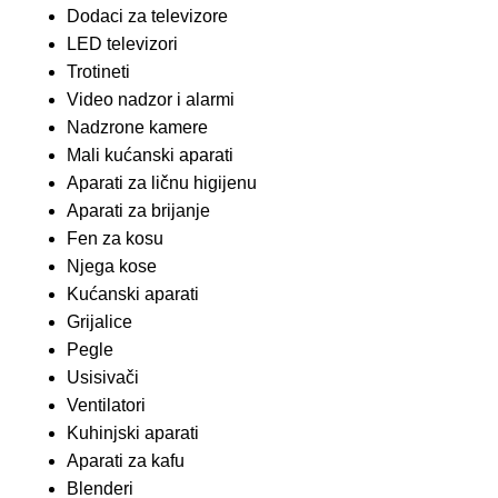
Dodaci za televizore
LED televizori
Trotineti
Video nadzor i alarmi
Nadzrone kamere
Mali kućanski aparati
Aparati za ličnu higijenu
Aparati za brijanje
Fen za kosu
Njega kose
Kućanski aparati
Grijalice
Pegle
Usisivači
Ventilatori
Kuhinjski aparati
Aparati za kafu
Blenderi