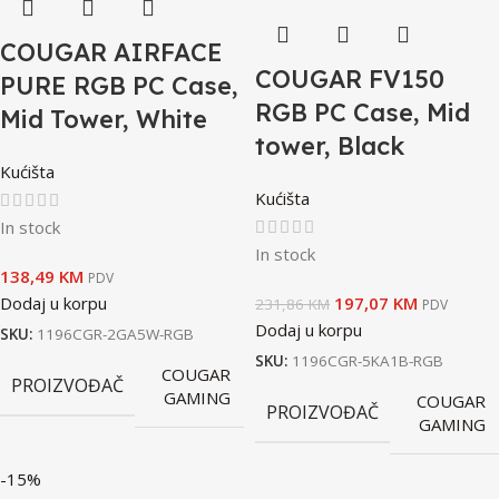
COUGAR AIRFACE
COUGAR FV150
PURE RGB PC Case,
RGB PC Case, Mid
Mid Tower, White
tower, Black
Kućišta
Kućišta
In stock
In stock
138,49
KM
PDV
Dodaj u korpu
197,07
KM
231,86
KM
PDV
Dodaj u korpu
SKU:
1196CGR-2GA5W-RGB
SKU:
1196CGR-5KA1B-RGB
COUGAR
PROIZVOĐAČ
GAMING
COUGAR
PROIZVOĐAČ
GAMING
-15%