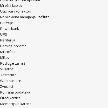
Mrežni kablovi
Utičnice i konektori
Neprekidna napajanja i zaštita
Baterije
Powerbank
UPS
Periferija
Gaming oprema
Mikrofoni
Miševi
Podloge za miš
Slušalice
Tastature
Web kamere
Zvučnici
Pohrana podataka
Čitači kartica
Memorijske kartice