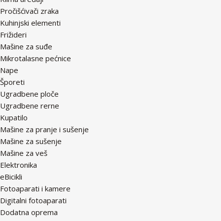
Pročišćivači zraka
Kuhinjski elementi
Frižideri
Mašine za suđe
Mikrotalasne pećnice
Nape
Šporeti
Ugradbene ploče
Ugradbene rerne
Kupatilo
Mašine za pranje i sušenje
Mašine za sušenje
Mašine za veš
Elektronika
eBicikli
Fotoaparati i kamere
Digitalni fotoaparati
Dodatna oprema