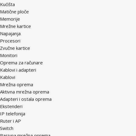
Kućišta
Matične ploče
Memorije
Mrežne kartice
Napajanja
Procesori
Zvučne kartice
Monitori
Oprema za računare
Kablovi i adapteri
Kablovi
Mrežna oprema
Aktivna mrežna oprema
Adapteri i ostala oprema
Ekstenderi
IP telefonija
Ruter i AP
Switch
Pasivna mrežna oprema