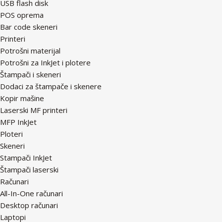
USB flash disk
POS oprema
Bar code skeneri
Printeri
Potrošni materijal
Potrošni za InkJet i plotere
Štampači i skeneri
Dodaci za štampače i skenere
Kopir mašine
Laserski MF printeri
MFP InkJet
Ploteri
Skeneri
Stampači InkJet
Štampači laserski
Računari
All-In-One računari
Desktop računari
Laptopi