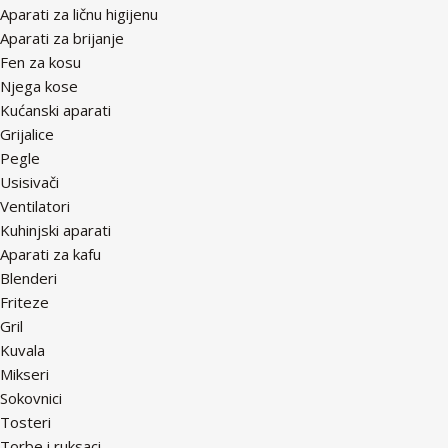
Aparati za ličnu higijenu
Aparati za brijanje
Fen za kosu
Njega kose
Kućanski aparati
Grijalice
Pegle
Usisivači
Ventilatori
Kuhinjski aparati
Aparati za kafu
Blenderi
Friteze
Gril
Kuvala
Mikseri
Sokovnici
Tosteri
Torbe i ruksaci