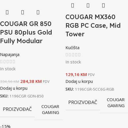
COUGAR MX360
COUGAR GR 850
RGB PC Case, Mid
PSU 80plus Gold
Tower
Fully Modular
Kućišta
Napajanja
In stock
In stock
129,16
KM
PDV
284,38
KM
Dodaj u korpu
334,56
KM
PDV
Dodaj u korpu
SKU:
1196CGR-5CC6G-RGB
SKU:
1196CGR GDN-850
COUGAR
PROIZVOĐAČ
GAMING
COUGAR
PROIZVOĐAČ
GAMING
-15%