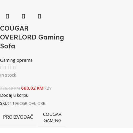
COUGAR
OVERLORD Gaming
Sofa
Gaming oprema
In stock
660,02
KM
776,49
KM
PDV
Dodaj u korpu
SKU:
1196CGR-OVL-ORB
COUGAR
PROIZVOĐAČ
GAMING