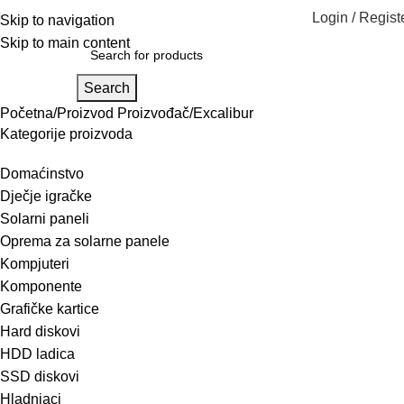
Login / Regist
Skip to navigation
Skip to main content
Search
Početna
Proizvod Proizvođač
Excalibur
Kategorije proizvoda
Domaćinstvo
Dječje igračke
Solarni paneli
Oprema za solarne panele
Kompjuteri
Komponente
Grafičke kartice
Hard diskovi
HDD ladica
SSD diskovi
Hladnjaci