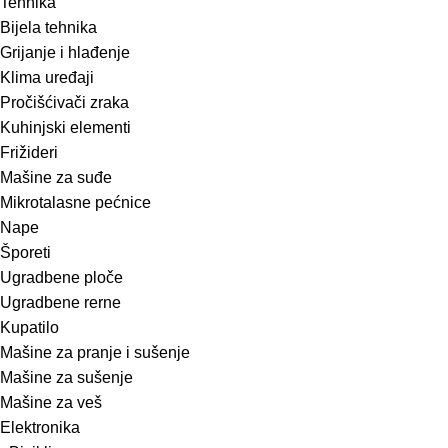
Tehnika
Bijela tehnika
Grijanje i hlađenje
Klima uređaji
Pročišćivači zraka
Kuhinjski elementi
Frižideri
Mašine za suđe
Mikrotalasne pećnice
Nape
Šporeti
Ugradbene ploče
Ugradbene rerne
Kupatilo
Mašine za pranje i sušenje
Mašine za sušenje
Mašine za veš
Elektronika