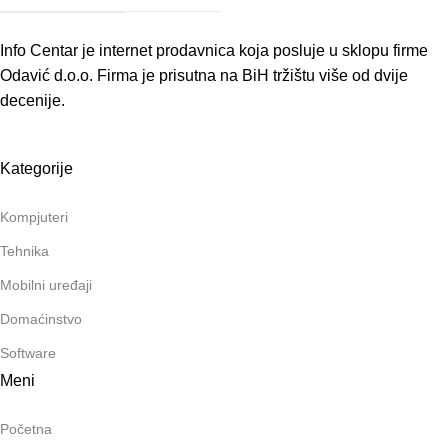
Info Centar je internet prodavnica koja posluje u sklopu firme
Odavić d.o.o. Firma je prisutna na BiH tržištu više od dvije
decenije.
Kategorije
Kompjuteri
Tehnika
Mobilni uređaji
Domaćinstvo
Software
Meni
Početna