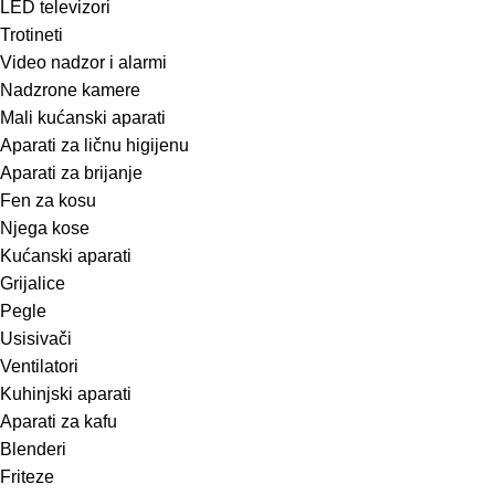
LED televizori
Trotineti
Video nadzor i alarmi
Nadzrone kamere
Mali kućanski aparati
Aparati za ličnu higijenu
Aparati za brijanje
Fen za kosu
Njega kose
Kućanski aparati
Grijalice
Pegle
Usisivači
Ventilatori
Kuhinjski aparati
Aparati za kafu
Blenderi
Friteze