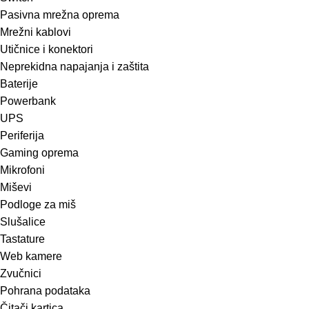
Pasivna mrežna oprema
Mrežni kablovi
Utičnice i konektori
Neprekidna napajanja i zaštita
Baterije
Powerbank
UPS
Periferija
Gaming oprema
Mikrofoni
Miševi
Podloge za miš
Slušalice
Tastature
Web kamere
Zvučnici
Pohrana podataka
Čitači kartica