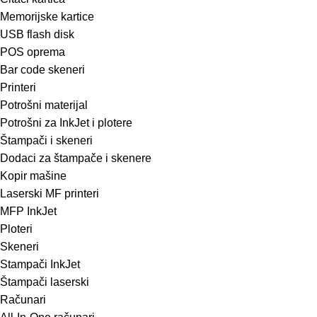
Memorijske kartice
USB flash disk
POS oprema
Bar code skeneri
Printeri
Potrošni materijal
Potrošni za InkJet i plotere
Štampači i skeneri
Dodaci za štampače i skenere
Kopir mašine
Laserski MF printeri
MFP InkJet
Ploteri
Skeneri
Stampači InkJet
Štampači laserski
Računari