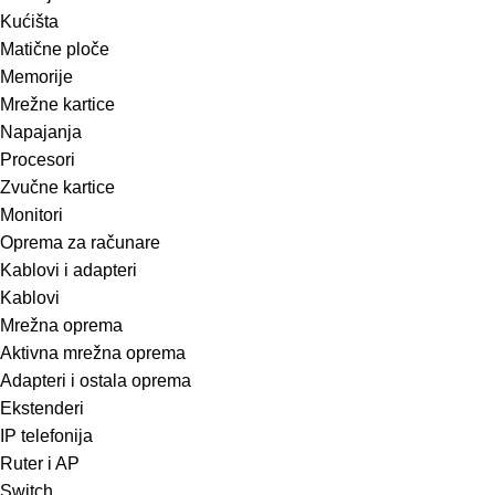
Kućišta
Matične ploče
Memorije
Mrežne kartice
Napajanja
Procesori
Zvučne kartice
Monitori
Oprema za računare
Kablovi i adapteri
Kablovi
Mrežna oprema
Aktivna mrežna oprema
Adapteri i ostala oprema
Ekstenderi
IP telefonija
Ruter i AP
Switch