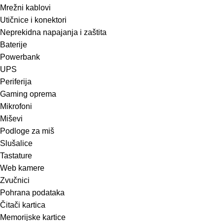
Mrežni kablovi
Utičnice i konektori
Neprekidna napajanja i zaštita
Baterije
Powerbank
UPS
Periferija
Gaming oprema
Mikrofoni
Miševi
Podloge za miš
Slušalice
Tastature
Web kamere
Zvučnici
Pohrana podataka
Čitači kartica
Memorijske kartice