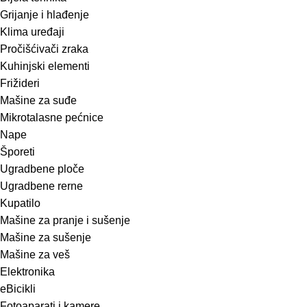
Grijanje i hlađenje
Klima uređaji
Pročišćivači zraka
Kuhinjski elementi
Frižideri
Mašine za suđe
Mikrotalasne pećnice
Nape
Šporeti
Ugradbene ploče
Ugradbene rerne
Kupatilo
Mašine za pranje i sušenje
Mašine za sušenje
Mašine za veš
Elektronika
eBicikli
Fotoaparati i kamere