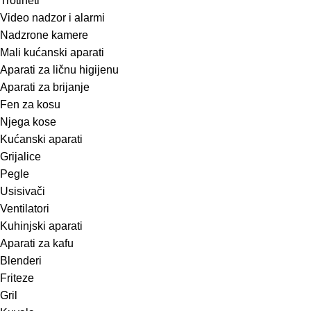
Trotineti
Video nadzor i alarmi
Nadzrone kamere
Mali kućanski aparati
Aparati za ličnu higijenu
Aparati za brijanje
Fen za kosu
Njega kose
Kućanski aparati
Grijalice
Pegle
Usisivači
Ventilatori
Kuhinjski aparati
Aparati za kafu
Blenderi
Friteze
Gril