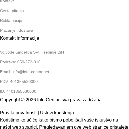
Kontakt
Česta pitanja
Reklamacije
Plaćanje i dostava
Kontakt informacije
Vojvode Sinđelića S-4, Trebinje BiH
Podrška: 059/272-010
Email: info@info-centar.net
PDV: 401355530000
ID: 4401355530000
Copyright © 2026 Info Centar, sva prava zadržana.
Pravila privatnosti
|
Uslovi korištenja
Koristimo kolačiće kako bismo poboljšali vaše iskustvo na
našoj web stranici. Pregledavanjem ove web stranice pristajete