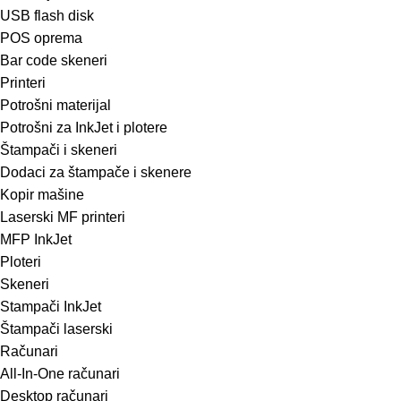
USB flash disk
POS oprema
Bar code skeneri
Printeri
Potrošni materijal
Potrošni za InkJet i plotere
Štampači i skeneri
Dodaci za štampače i skenere
Kopir mašine
Laserski MF printeri
MFP InkJet
Ploteri
Skeneri
Stampači InkJet
Štampači laserski
Računari
All-In-One računari
Desktop računari