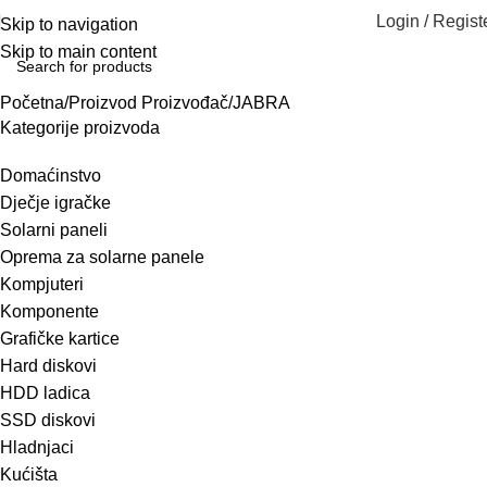
Login / Regist
Skip to navigation
Skip to main content
Početna
Proizvod Proizvođač
JABRA
Kategorije proizvoda
Domaćinstvo
Dječje igračke
Solarni paneli
Oprema za solarne panele
Kompjuteri
Komponente
Grafičke kartice
Hard diskovi
HDD ladica
SSD diskovi
Hladnjaci
Kućišta