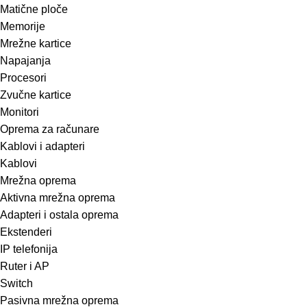
Matične ploče
Memorije
Mrežne kartice
Napajanja
Procesori
Zvučne kartice
Monitori
Oprema za računare
Kablovi i adapteri
Kablovi
Mrežna oprema
Aktivna mrežna oprema
Adapteri i ostala oprema
Ekstenderi
IP telefonija
Ruter i AP
Switch
Pasivna mrežna oprema