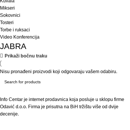
Kuvala
Mikseri
Sokovnici
Tosteri
Torbe i ruksaci
Video Konferencija
JABRA
Prikaži bočnu traku
Nisu pronađeni proizvodi koji odgovaraju vašem odabiru.
Info Centar je internet prodavnica koja posluje u sklopu firme
Odavić d.o.o. Firma je prisutna na BiH tržištu više od dvije
decenije.