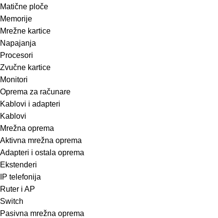
Matične ploče
Memorije
Mrežne kartice
Napajanja
Procesori
Zvučne kartice
Monitori
Oprema za računare
Kablovi i adapteri
Kablovi
Mrežna oprema
Aktivna mrežna oprema
Adapteri i ostala oprema
Ekstenderi
IP telefonija
Ruter i AP
Switch
Pasivna mrežna oprema