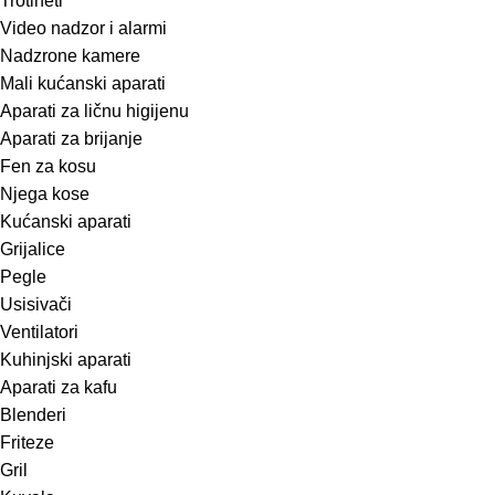
Trotineti
Video nadzor i alarmi
Nadzrone kamere
Mali kućanski aparati
Aparati za ličnu higijenu
Aparati za brijanje
Fen za kosu
Njega kose
Kućanski aparati
Grijalice
Pegle
Usisivači
Ventilatori
Kuhinjski aparati
Aparati za kafu
Blenderi
Friteze
Gril