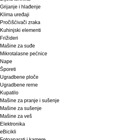
Grijanje i hlađenje
Klima uređaji
Pročišćivači zraka
Kuhinjski elementi
Frižideri
Mašine za suđe
Mikrotalasne pećnice
Nape
Šporeti
Ugradbene ploče
Ugradbene rerne
Kupatilo
Mašine za pranje i sušenje
Mašine za sušenje
Mašine za veš
Elektronika
eBicikli
Fotoaparati i kamere