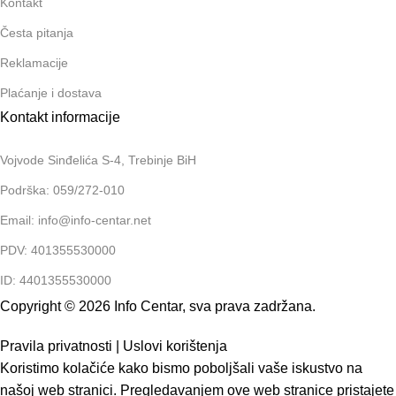
Kontakt
Česta pitanja
Reklamacije
Plaćanje i dostava
Kontakt informacije
Vojvode Sinđelića S-4, Trebinje BiH
Podrška: 059/272-010
Email: info@info-centar.net
PDV: 401355530000
ID: 4401355530000
Copyright © 2026 Info Centar, sva prava zadržana.
Pravila privatnosti
|
Uslovi korištenja
Koristimo kolačiće kako bismo poboljšali vaše iskustvo na
našoj web stranici. Pregledavanjem ove web stranice pristajete