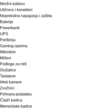
Mrežni kablovi
Utičnice i konektori
Neprekidna napajanja i zaštita
Baterije
Powerbank
UPS
Periferija
Gaming oprema
Mikrofoni
Miševi
Podloge za miš
Slušalice
Tastature
Web kamere
Zvučnici
Pohrana podataka
Čitači kartica
Memorijske kartice