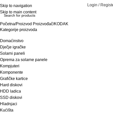
Login / Regist
Skip to navigation
Skip to main content
Početna
Proizvod Proizvođač
KODAK
Kategorije proizvoda
Domaćinstvo
Dječje igračke
Solarni paneli
Oprema za solarne panele
Kompjuteri
Komponente
Grafičke kartice
Hard diskovi
HDD ladica
SSD diskovi
Hladnjaci
Kućišta