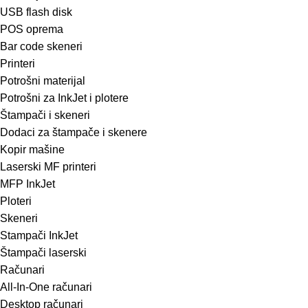
USB flash disk
POS oprema
Bar code skeneri
Printeri
Potrošni materijal
Potrošni za InkJet i plotere
Štampači i skeneri
Dodaci za štampače i skenere
Kopir mašine
Laserski MF printeri
MFP InkJet
Ploteri
Skeneri
Stampači InkJet
Štampači laserski
Računari
All-In-One računari
Desktop računari