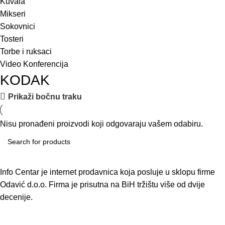
Kuvala
Mikseri
Sokovnici
Tosteri
Torbe i ruksaci
Video Konferencija
KODAK
Prikaži bočnu traku
Nisu pronađeni proizvodi koji odgovaraju vašem odabiru.
Info Centar je internet prodavnica koja posluje u sklopu firme
Odavić d.o.o. Firma je prisutna na BiH tržištu više od dvije
decenije.