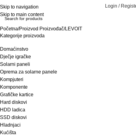
Login / Regist
Skip to navigation
Skip to main content
Početna
Proizvod Proizvođač
LEVOIT
Kategorije proizvoda
Domaćinstvo
Dječje igračke
Solarni paneli
Oprema za solarne panele
Kompjuteri
Komponente
Grafičke kartice
Hard diskovi
HDD ladica
SSD diskovi
Hladnjaci
Kućišta