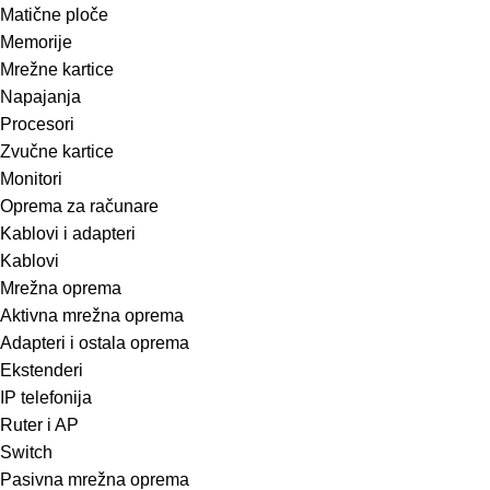
Matične ploče
Memorije
Mrežne kartice
Napajanja
Procesori
Zvučne kartice
Monitori
Oprema za računare
Kablovi i adapteri
Kablovi
Mrežna oprema
Aktivna mrežna oprema
Adapteri i ostala oprema
Ekstenderi
IP telefonija
Ruter i AP
Switch
Pasivna mrežna oprema