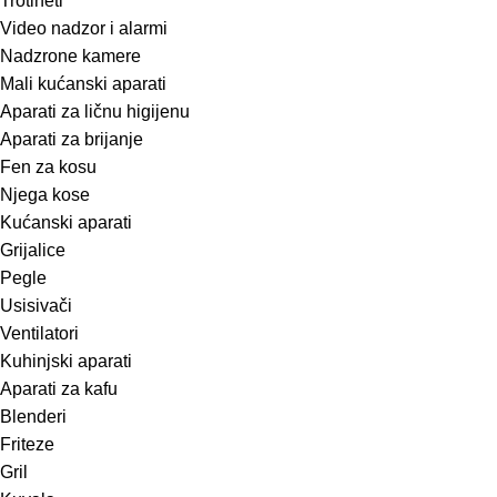
Trotineti
Video nadzor i alarmi
Nadzrone kamere
Mali kućanski aparati
Aparati za ličnu higijenu
Aparati za brijanje
Fen za kosu
Njega kose
Kućanski aparati
Grijalice
Pegle
Usisivači
Ventilatori
Kuhinjski aparati
Aparati za kafu
Blenderi
Friteze
Gril