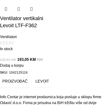
Ventilator vertikalni
Levoit LTF-F362
Ventilatori
In stock
193,05
KM
225,81
KM
PDV
Dodaj u korpu
SKU:
1042125116
PROIZVOĐAČ
LEVOIT
Info Centar je internet prodavnica koja posluje u sklopu firme
Odavić d.o.o. Firma je prisutna na BiH tržištu više od dvije