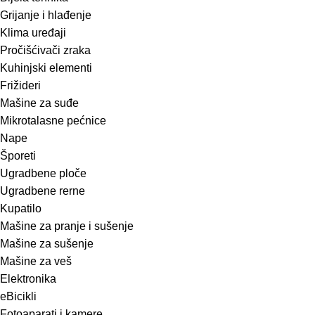
Grijanje i hlađenje
Klima uređaji
Pročišćivači zraka
Kuhinjski elementi
Frižideri
Mašine za suđe
Mikrotalasne pećnice
Nape
Šporeti
Ugradbene ploče
Ugradbene rerne
Kupatilo
Mašine za pranje i sušenje
Mašine za sušenje
Mašine za veš
Elektronika
eBicikli
Fotoaparati i kamere