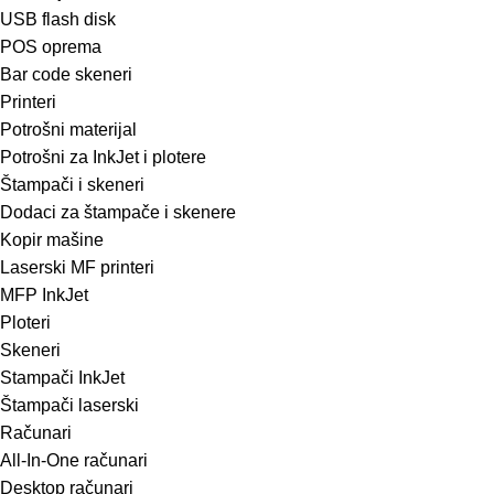
USB flash disk
POS oprema
Bar code skeneri
Printeri
Potrošni materijal
Potrošni za InkJet i plotere
Štampači i skeneri
Dodaci za štampače i skenere
Kopir mašine
Laserski MF printeri
MFP InkJet
Ploteri
Skeneri
Stampači InkJet
Štampači laserski
Računari
All-In-One računari
Desktop računari