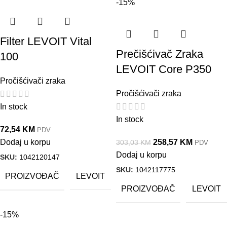
-15%
Filter LEVOIT Vital
Prečišćivač Zraka
100
LEVOIT Core P350
Pročišćivači zraka
Pročišćivači zraka
In stock
In stock
72,54
KM
PDV
Dodaj u korpu
258,57
KM
303,03
KM
PDV
Dodaj u korpu
SKU:
1042120147
SKU:
1042117775
PROIZVOĐAČ
LEVOIT
PROIZVOĐAČ
LEVOIT
-15%