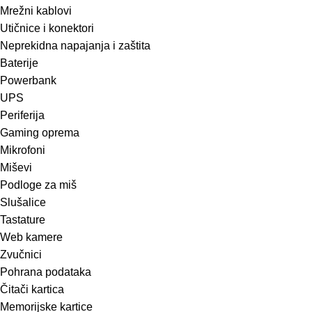
Mrežni kablovi
Utičnice i konektori
Neprekidna napajanja i zaštita
Baterije
Powerbank
UPS
Periferija
Gaming oprema
Mikrofoni
Miševi
Podloge za miš
Slušalice
Tastature
Web kamere
Zvučnici
Pohrana podataka
Čitači kartica
Memorijske kartice