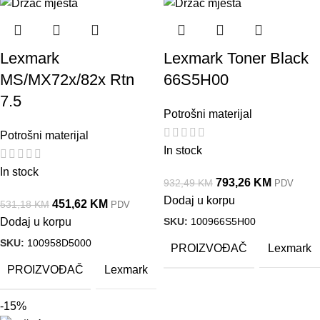
Lexmark
Lexmark Toner Black
MS/MX72x/82x Rtn
66S5H00
7.5
Potrošni materijal
Potrošni materijal
In stock
In stock
793,26
KM
932,49
KM
PDV
Dodaj u korpu
451,62
KM
531,18
KM
PDV
SKU:
100966S5H00
Dodaj u korpu
SKU:
100958D5000
PROIZVOĐAČ
Lexmark
PROIZVOĐAČ
Lexmark
-15%