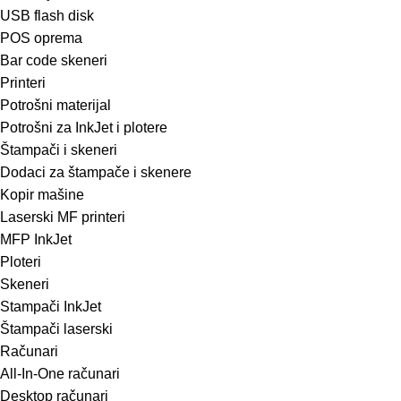
USB flash disk
POS oprema
Bar code skeneri
Printeri
Potrošni materijal
Potrošni za InkJet i plotere
Štampači i skeneri
Dodaci za štampače i skenere
Kopir mašine
Laserski MF printeri
MFP InkJet
Ploteri
Skeneri
Stampači InkJet
Štampači laserski
Računari
All-In-One računari
Desktop računari