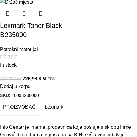
Lexmark Toner Black
B235000
Potrošni materijal
In stock
226,98
KM
266,76
KM
PDV
Dodaj u korpu
SKU:
1009B235000
PROIZVOĐAČ
Lexmark
Info Centar je internet prodavnica koja posluje u sklopu firme
Odavić d.o.o. Firma je prisutna na BiH tržištu više od dvije