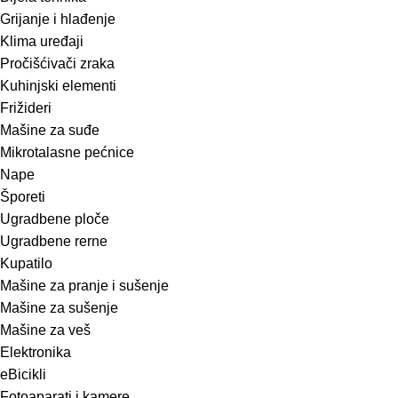
Grijanje i hlađenje
Klima uređaji
Pročišćivači zraka
Kuhinjski elementi
Frižideri
Mašine za suđe
Mikrotalasne pećnice
Nape
Šporeti
Ugradbene ploče
Ugradbene rerne
Kupatilo
Mašine za pranje i sušenje
Mašine za sušenje
Mašine za veš
Elektronika
eBicikli
Fotoaparati i kamere