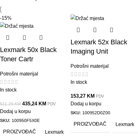
-15%
Lexmark 52x Black
Lexmark 50x Black
Imaging Unit
Toner Cartr
Potrošni materijal
Potrošni materijal
In stock
In stock
153,27
KM
PDV
435,24
KM
Dodaj u korpu
511,29
KM
PDV
Dodaj u korpu
SKU:
100952D0Z00
SKU:
100950F5X0E
PROIZVOĐAČ
Lexmark
PROIZVOĐAČ
Lexmark