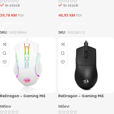
In stock
In stock
39,78
KM
40,95
KM
PDV
PDV
Dodaj U Korpu
Dodaj U Korpu
SKU:
100238844
SKU:
100228112
ReDragon – Gaming Miš
ReDragon – Gaming Miš
Griffin M607 White
K1NG M724 Black
Miševi
Miševi