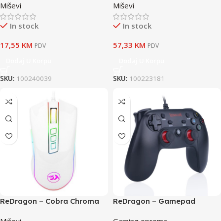
Miševi
Miševi
In stock
In stock
17,55
KM
57,33
KM
PDV
PDV
Dodaj U Korpu
Dodaj U Korpu
SKU:
100240039
SKU:
100223181
ReDragon – Cobra Chroma
ReDragon – Gamepad
M711 Gaming Mouse White
Saturn G807 (PC, PS3)