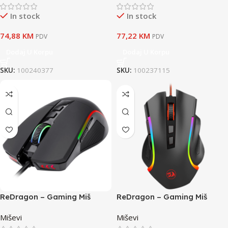
In stock
In stock
74,88
KM
77,22
KM
PDV
PDV
Dodaj U Korpu
Dodaj U Korpu
SKU:
100240377
SKU:
100237115
ReDragon – Gaming Miš
ReDragon – Gaming Miš
G105
Griffin M607
Miševi
Miševi