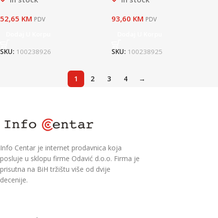
52,65
KM
93,60
KM
PDV
PDV
Dodaj U Korpu
Dodaj U Korpu
SKU:
100238926
SKU:
100238925
1
2
3
4
→
Info Centar je internet prodavnica koja
posluje u sklopu firme Odavić d.o.o. Firma je
prisutna na BiH tržištu više od dvije
decenije.