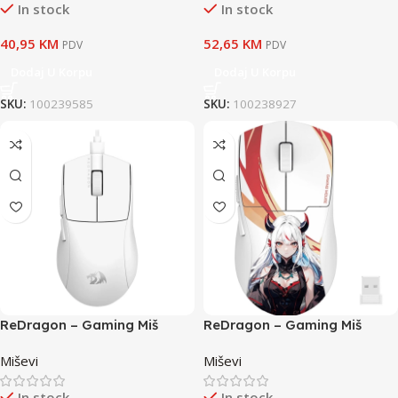
In stock
In stock
40,95
KM
52,65
KM
PDV
PDV
Dodaj U Korpu
Dodaj U Korpu
SKU:
100239585
SKU:
100238927
ReDragon – Gaming Miš
ReDragon – Gaming Miš
K1NG M724W White
K1NG Max M918 AKG
Miševi
Miševi
Wireless
In stock
In stock