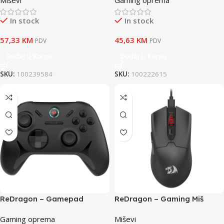
Miševi
Gaming oprema
In stock
In stock
57,33
KM
45,63
KM
PDV
PDV
Dodaj U Korpu
Dodaj U Korpu
SKU:
100239584
SKU:
100222615
ReDragon – Gamepad
ReDragon – Gaming Miš
Tophis G821 (PC, Nintendo,
FYZU M995
Gaming oprema
Miševi
Android) Wireless