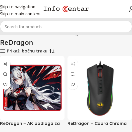
Skip to navigation
Skip to main content
Početna
Proizvod Proizvođač
ReDragon
ReDragon
Prikaži bočnu traku
ReDragon – AK podloga za
ReDragon – Cobra Chroma
miš Small
M711 Gaming Mouse