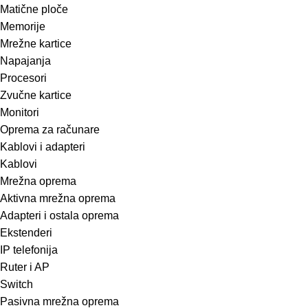
Matične ploče
Memorije
Mrežne kartice
Napajanja
Procesori
Zvučne kartice
Monitori
Oprema za računare
Kablovi i adapteri
Kablovi
Mrežna oprema
Aktivna mrežna oprema
Adapteri i ostala oprema
Ekstenderi
IP telefonija
Ruter i AP
Switch
Pasivna mrežna oprema