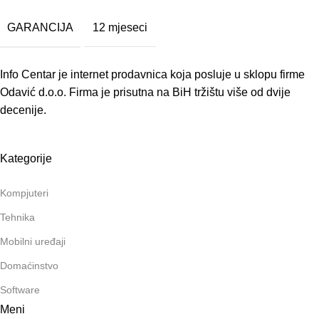
GARANCIJA
12 mjeseci
Info Centar je internet prodavnica koja posluje u sklopu firme
Odavić d.o.o. Firma je prisutna na BiH tržištu više od dvije
decenije.
Kategorije
Kompjuteri
Tehnika
Mobilni uređaji
Domaćinstvo
Software
Meni