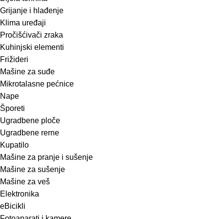
Grijanje i hlađenje
Klima uređaji
Pročišćivači zraka
Kuhinjski elementi
Frižideri
Mašine za suđe
Mikrotalasne pećnice
Nape
Šporeti
Ugradbene ploče
Ugradbene rerne
Kupatilo
Mašine za pranje i sušenje
Mašine za sušenje
Mašine za veš
Elektronika
eBicikli
Fotoaparati i kamere