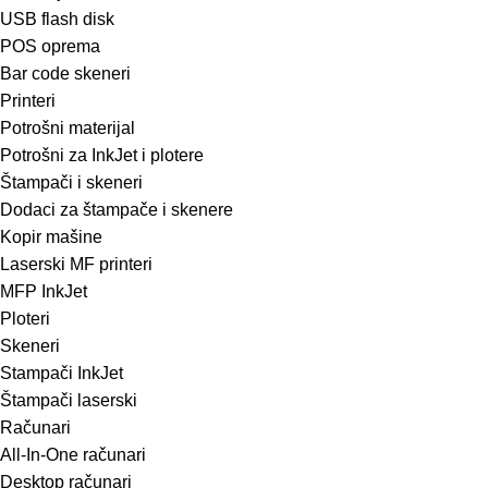
USB flash disk
POS oprema
Bar code skeneri
Printeri
Potrošni materijal
Potrošni za InkJet i plotere
Štampači i skeneri
Dodaci za štampače i skenere
Kopir mašine
Laserski MF printeri
MFP InkJet
Ploteri
Skeneri
Stampači InkJet
Štampači laserski
Računari
All-In-One računari
Desktop računari