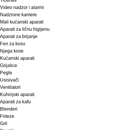
Trotineti
Video nadzor i alarmi
Nadzrone kamere
Mali kućanski aparati
Aparati za ličnu higijenu
Aparati za brijanje
Fen za kosu
Njega kose
Kućanski aparati
Grijalice
Pegle
Usisivači
Ventilatori
Kuhinjski aparati
Aparati za kafu
Blenderi
Friteze
Gril