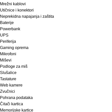
Mrežni kablovi
Utičnice i konektori
Neprekidna napajanja i zaštita
Baterije
Powerbank
UPS
Periferija
Gaming oprema
Mikrofoni
Miševi
Podloge za miš
Slušalice
Tastature
Web kamere
Zvučnici
Pohrana podataka
Čitači kartica
Memorijske kartice