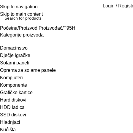
Login / Regist
Skip to navigation
Skip to main content
Početna
Proizvod Proizvođač
T95H
Kategorije proizvoda
Domaćinstvo
Dječje igračke
Solarni paneli
Oprema za solarne panele
Kompjuteri
Komponente
Grafičke kartice
Hard diskovi
HDD ladica
SSD diskovi
Hladnjaci
Kućišta