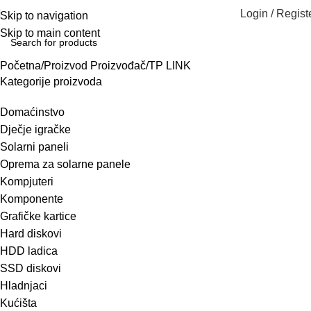
Login / Regist
Skip to navigation
Skip to main content
Početna
Proizvod Proizvođač
TP LINK
Kategorije proizvoda
Domaćinstvo
Dječje igračke
Solarni paneli
Oprema za solarne panele
Kompjuteri
Komponente
Grafičke kartice
Hard diskovi
HDD ladica
SSD diskovi
Hladnjaci
Kućišta