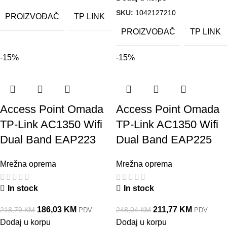
SKU:
1042127210
PROIZVOĐAČ
TP LINK
PROIZVOĐAČ
TP LINK
-15%
-15%
Access Point Omada
Access Point Omada
TP-Link AC1350 Wifi
TP-Link AC1350 Wifi
Dual Band EAP223
Dual Band EAP225
Mrežna oprema
Mrežna oprema
In stock
In stock
186,03
KM
211,77
KM
218,79
KM
248,04
KM
PDV
PDV
Dodaj u korpu
Dodaj u korpu