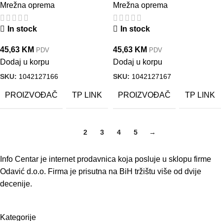
Mrežna oprema
Mrežna oprema
In stock
In stock
45,63
KM
45,63
KM
PDV
PDV
Dodaj u korpu
Dodaj u korpu
SKU:
1042127166
SKU:
1042127167
PROIZVOĐAČ
PROIZVOĐAČ
TP LINK
TP LINK
1
2
3
4
5
→
Info Centar je internet prodavnica koja posluje u sklopu firme
Odavić d.o.o. Firma je prisutna na BiH tržištu više od dvije
decenije.
Kategorije