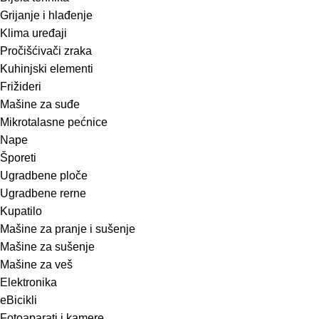
Grijanje i hlađenje
Klima uređaji
Pročišćivači zraka
Kuhinjski elementi
Frižideri
Mašine za suđe
Mikrotalasne pećnice
Nape
Šporeti
Ugradbene ploče
Ugradbene rerne
Kupatilo
Mašine za pranje i sušenje
Mašine za sušenje
Mašine za veš
Elektronika
eBicikli
Fotoaparati i kamere