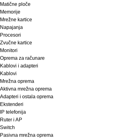
Matične ploče
Memorije
Mrežne kartice
Napajanja
Procesori
Zvučne kartice
Monitori
Oprema za računare
Kablovi i adapteri
Kablovi
Mrežna oprema
Aktivna mrežna oprema
Adapteri i ostala oprema
Ekstenderi
IP telefonija
Ruter i AP
Switch
Pasivna mrežna oprema