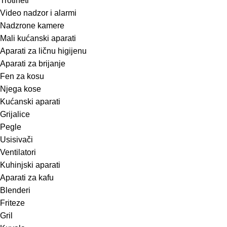
Trotineti
Video nadzor i alarmi
Nadzrone kamere
Mali kućanski aparati
Aparati za ličnu higijenu
Aparati za brijanje
Fen za kosu
Njega kose
Kućanski aparati
Grijalice
Pegle
Usisivači
Ventilatori
Kuhinjski aparati
Aparati za kafu
Blenderi
Friteze
Gril