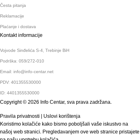
Česta pitanja
Reklamacije
Plaćanje i dostava
Kontakt informacije
Vojvode Sinđelića S-4, Trebinje BiH
Podrška: 059/272-010
Email: info@info-centar.net
PDV: 401355530000
ID: 4401355530000
Copyright © 2026 Info Centar, sva prava zadržana.
Pravila privatnosti
|
Uslovi korištenja
Koristimo kolačiće kako bismo poboljšali vaše iskustvo na
našoj web stranici. Pregledavanjem ove web stranice pristajete
na našu upotrebu kolačića.