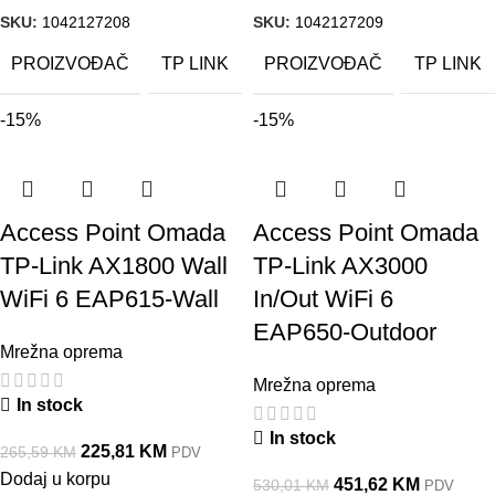
SKU:
1042127208
SKU:
1042127209
PROIZVOĐAČ
PROIZVOĐAČ
TP LINK
TP LINK
-15%
-15%
Access Point Omada
Access Point Omada
TP-Link AX1800 Wall
TP-Link AX3000
WiFi 6 EAP615-Wall
In/Out WiFi 6
EAP650-Outdoor
Mrežna oprema
Mrežna oprema
In stock
In stock
225,81
KM
265,59
KM
PDV
Dodaj u korpu
451,62
KM
530,01
KM
PDV