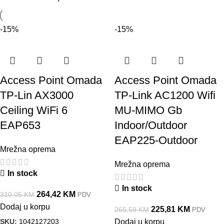
-15%
-15%
Access Point Omada
Access Point Omada
TP-Lin AX3000
TP-Link AC1200 Wifi
Ceiling WiFi 6
MU-MIMO Gb
EAP653
Indoor/Outdoor
EAP225-Outdoor
Mrežna oprema
Mrežna oprema
In stock
In stock
264,42
KM
310,05
KM
PDV
Dodaj u korpu
225,81
KM
265,59
KM
PDV
SKU:
1042127203
Dodaj u korpu