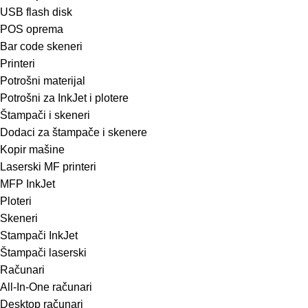
USB flash disk
POS oprema
Bar code skeneri
Printeri
Potrošni materijal
Potrošni za InkJet i plotere
Štampači i skeneri
Dodaci za štampače i skenere
Kopir mašine
Laserski MF printeri
MFP InkJet
Ploteri
Skeneri
Stampači InkJet
Štampači laserski
Računari
All-In-One računari
Desktop računari