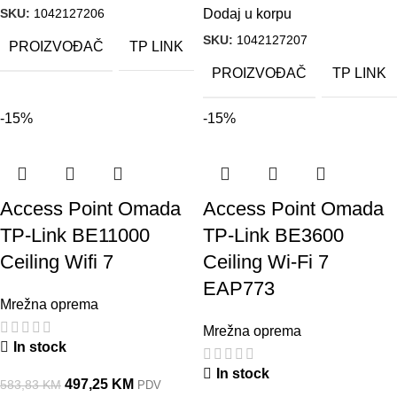
SKU:
1042127206
Dodaj u korpu
SKU:
1042127207
PROIZVOĐAČ
TP LINK
PROIZVOĐAČ
TP LINK
-15%
-15%
Access Point Omada
Access Point Omada
TP-Link BE11000
TP-Link BE3600
Ceiling Wifi 7
Ceiling Wi-Fi 7
EAP773
Mrežna oprema
Mrežna oprema
In stock
In stock
497,25
KM
583,83
KM
PDV