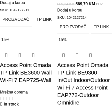
Dodaj u korpu
569,79
KM
669,24
KM
PDV
SKU:
1042127211
Dodaj u korpu
SKU:
1042127214
PROIZVOĐAČ
TP LINK
PROIZVOĐAČ
TP LINK
-15%
-15%
Access Point Omada
Access Point Omada
TP-Link BE3600 Wall
TP-Link BE9300
Wi-Fi 7 EAP725-Wall
In/Out Indoor/Outdoor
Wi-Fi 7 Access Point
Mrežna oprema
EAP772-Outdoor
Omnidire
In stock