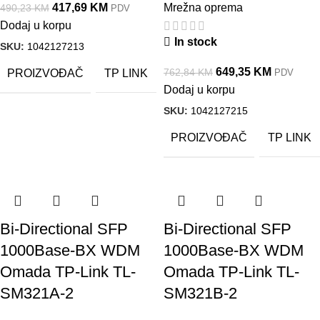
Mrežna oprema
417,69
KM
490,23
KM
PDV
Dodaj u korpu
In stock
SKU:
1042127213
649,35
KM
762,84
KM
PROIZVOĐAČ
PDV
TP LINK
Dodaj u korpu
SKU:
1042127215
PROIZVOĐAČ
TP LINK
Bi-Directional SFP
Bi-Directional SFP
1000Base-BX WDM
1000Base-BX WDM
Omada TP-Link TL-
Omada TP-Link TL-
SM321A-2
SM321B-2