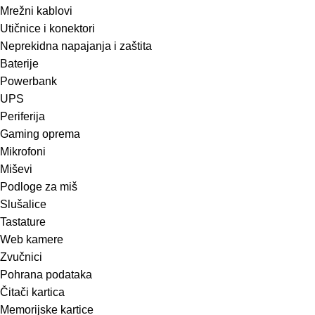
Mrežni kablovi
Utičnice i konektori
Neprekidna napajanja i zaštita
Baterije
Powerbank
UPS
Periferija
Gaming oprema
Mikrofoni
Miševi
Podloge za miš
Slušalice
Tastature
Web kamere
Zvučnici
Pohrana podataka
Čitači kartica
Memorijske kartice