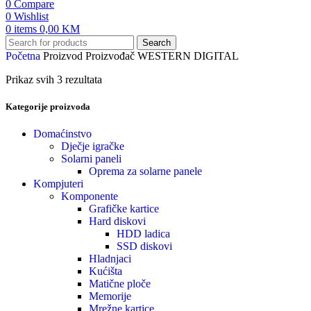
0
Compare
0
Wishlist
0
items
0,00
KM
Search
Početna
Proizvod Proizvođač
WESTERN DIGITAL
Prikaz svih 3 rezultata
Kategorije proizvoda
Domaćinstvo
Dječje igračke
Solarni paneli
Oprema za solarne panele
Kompjuteri
Komponente
Grafičke kartice
Hard diskovi
HDD ladica
SSD diskovi
Hladnjaci
Kućišta
Matične ploče
Memorije
Mrežne kartice