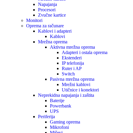
Napajanja
Procesori
Zvučne kartice
Monitori
Oprema za računare
Kablovi i adapteri
Kablovi
Mrežna oprema
Aktivna mrežna oprema
Adapteri i ostala oprema
Ekstenderi
IP telefonija
Ruter i AP
Switch
Pasivna mrežna oprema
Mrežni kablovi
Utičnice i konektori
Neprekidna napajanja i zaštita
Baterije
Powerbank
UPS
Periferija
Gaming oprema
Mikrofoni
Miševi