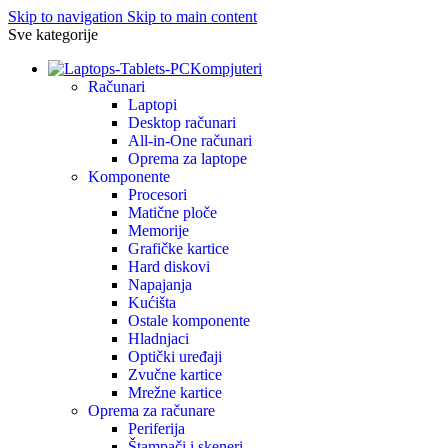
Skip to navigation
Skip to main content
Sve kategorije
Kompjuteri
Računari
Laptopi
Desktop računari
All-in-One računari
Oprema za laptope
Komponente
Procesori
Matične ploče
Memorije
Grafičke kartice
Hard diskovi
Napajanja
Kućišta
Ostale komponente
Hladnjaci
Optički uređaji
Zvučne kartice
Mrežne kartice
Oprema za računare
Periferija
Štampači i skeneri