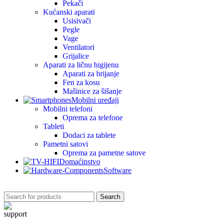
Pekači
Kućanski aparati
Usisivači
Pegle
Vage
Ventilatori
Grijalice
Aparati za ličnu higijenu
Aparati za brijanje
Fen za kosu
Mašinice za šišanje
Mobilni uređaji
Mobilni telefoni
Oprema za telefone
Tableti
Dodaci za tablete
Pametni satovi
Oprema za pametne satove
Domaćinstvo
Software
Search