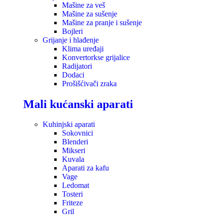
Mašine za veš
Mašine za sušenje
Mašine za pranje i sušenje
Bojleri
Grijanje i hlađenje
Klima uređaji
Konvertorkse grijalice
Radijatori
Dodaci
Prošišćivači zraka
Mali kućanski aparati
Kuhinjski aparati
Sokovnici
Blenderi
Mikseri
Kuvala
Aparati za kafu
Vage
Ledomat
Tosteri
Friteze
Gril