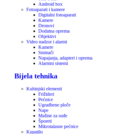
Android box
Fotoaparati i kamere
Digitalni fotoaparati
Kamere
Dronovi
Dodatna oprema
Objektivi
Video nadzor i alarmi
Kamere
Snimači
Napajanja, adapteri i oprema
Alarmni sistemi
Bijela tehnika
Kuhinjski elementi
Frižideri
Pećnice
Ugradbene ploče
Nape
Mašine za suđe
Šporeti
Mikrotalasne pećnice
Kupatilo