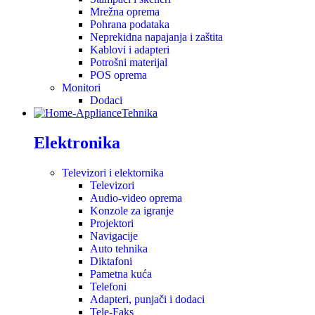
Mrežna oprema
Pohrana podataka
Neprekidna napajanja i zaštita
Kablovi i adapteri
Potrošni materijal
POS oprema
Monitori
Dodaci
Tehnika
Elektronika
Televizori i elektornika
Televizori
Audio-video oprema
Konzole za igranje
Projektori
Navigacije
Auto tehnika
Diktafoni
Pametna kuća
Telefoni
Adapteri, punjači i dodaci
Tele-Faks